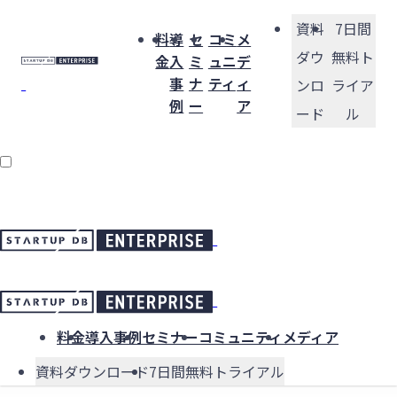
資料
7日間
料
導
セ
コミ
メ
ダウ
無料ト
金
入
ミ
ュニ
デ
事
ナ
ティ
ィ
ンロ
ライア
例
ー
ア
ード
ル
料金
導入事例
セミナー
コミュニティ
メディア
資料ダウンロード
7日間無料トライアル