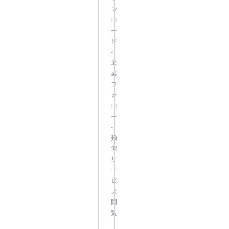
ン
ロ
ー
ド
-
企
業
フ
ォ
ロ
ー
-
類
似
サ
ー
ビ
ス
閲
覧
-