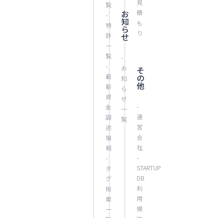
見
覧
お
積
-
知
も
特
ら
り
許
せ
一
覧
-
-
お
そ
最
の
知
他
新
ら
資
せ
-
金
一
運
調
覧
営
達
会
情
社
報
-
-
STARTUP
タ
DB
グ
利
検
用
索
規
一