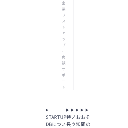
企
業
リ
ス
ト
ア
ッ
プ
-
商
談
サ
ポ
ー
ト
STARTUP
特
ノ
お
お
そ
DBについ
長
ウ
知
問
の