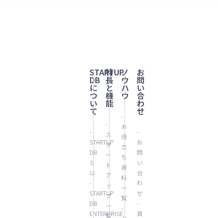
STARTUP
特
ノ
お
DB
長
ウ
問
に
と
ハ
い
つ
機
ウ
合
い
能
わ
て
せ
-
-
お
-
-
ス
役
STARTUP
お
タ
立
DB
問
ー
ち
と
い
ト
資
は
合
ア
料
-
わ
ッ
一
STARTUP
せ
プ
覧
DB
-
一
-
ENTERPRISE
資
覧