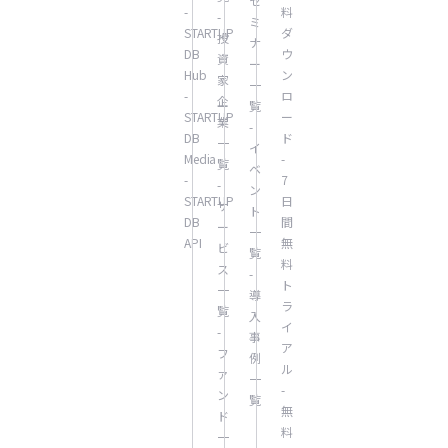
セ
-
料
-
ミ
STARTUP
ダ
投
ナ
DB
ウ
資
ー
Hub
ン
家
一
-
ロ
企
覧
STARTUP
ー
業
-
DB
ド
一
イ
Media
-
覧
ベ
-
7
-
ン
STARTUP
日
サ
ト
DB
間
ー
一
API
無
ビ
覧
料
ス
-
ト
一
導
ラ
覧
入
イ
-
事
ア
フ
例
ル
ァ
一
-
ン
覧
無
ド
料
一