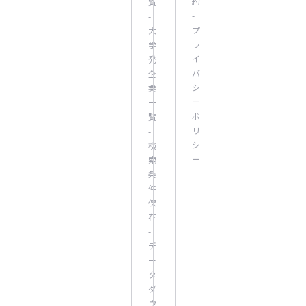
約
覧
-
-
プ
大
ラ
学
イ
発
バ
企
シ
業
ー
一
ポ
覧
リ
-
シ
検
ー
索
条
件
保
存
-
デ
ー
タ
ダ
ウ