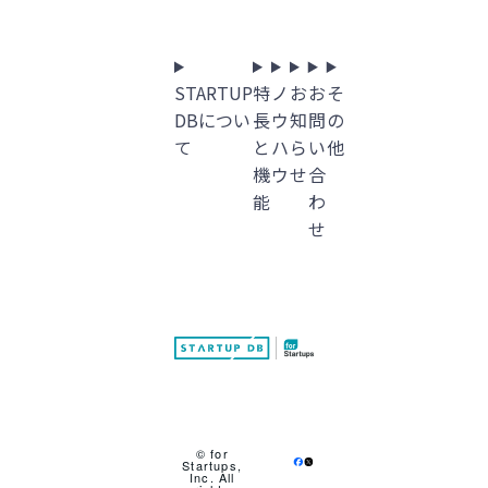
STARTUP
特
ノ
お
お
そ
DBについ
長
ウ
知
問
の
て
と
ハ
ら
い
他
機
ウ
せ
合
能
わ
せ
© for
Startups,
Inc. All