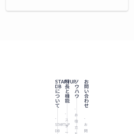
STARTUP
特
ノ
お
DB
長
ウ
問
に
と
ハ
い
つ
機
ウ
合
い
能
わ
て
せ
-
-
お
-
-
ス
役
STARTUP
お
タ
立
DB
問
ー
ち