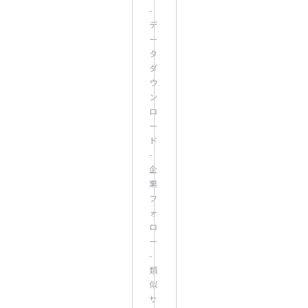
-
デ
ー
タ
ダ
ウ
ン
ロ
ー
ド
-
企
業
フ
ォ
ロ
ー
-
類
似
サ