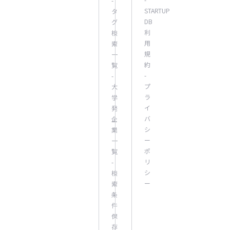
-
STARTUP
タ
DB
グ
利
検
用
索
規
一
約
覧
-
-
プ
大
ラ
学
イ
発
バ
企
シ
業
ー
一
ポ
覧
リ
-
シ
検
ー
索
条
件
保
存