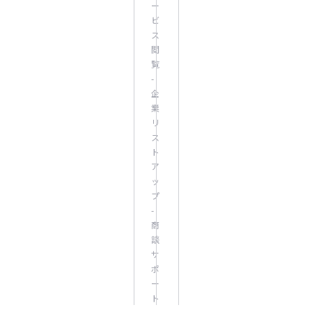
ー
ビ
ス
閲
覧
-
企
業
リ
ス
ト
ア
ッ
プ
-
商
談
サ
ポ
ー
ト