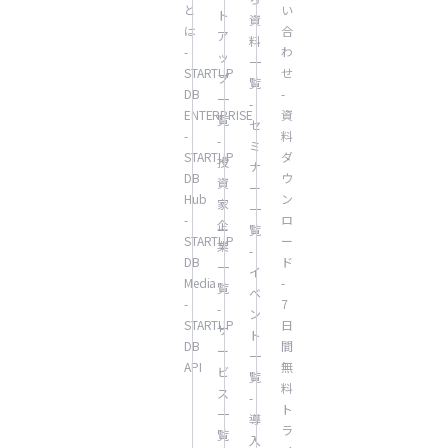
と
い
ト
資
は
合
ア
料
-
わ
ッ
一
STARTUP
せ
プ
覧
DB
-
一
-
ENTERPRISE
資
覧
セ
-
料
-
ミ
STARTUP
ダ
投
ナ
DB
ウ
資
ー
Hub
ン
家
一
-
ロ
企
覧
STARTUP
ー
業
-
DB
ド
一
イ
Media
-
覧
ベ
-
7
-
ン
STARTUP
日
サ
ト
DB
間
ー
一
API
無
ビ
覧
料
ス
-
ト
一
導
ラ
覧
入