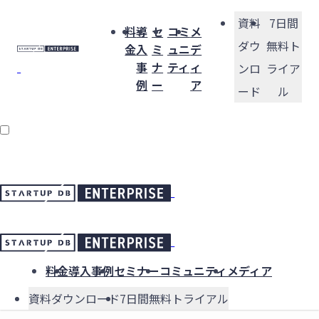
資料
7日間
料
導
セ
コミ
メ
ダウ
無料ト
金
入
ミ
ュニ
デ
事
ナ
ティ
ィ
ンロ
ライア
例
ー
ア
ード
ル
料金
導入事例
セミナー
コミュニティ
メディア
資料ダウンロード
7日間無料トライアル