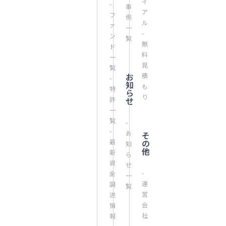
イ
-
事
ア
フ
例
ル
ァ
一
-
ン
覧
無
ド
料
一
見
覧
お
積
-
知
も
特
ら
り
許
せ
一
覧
-
-
お
そ
最
の
知
他
新
ら
資
せ
-
金
一
運
調
覧
営
達
会
情
社
報
-