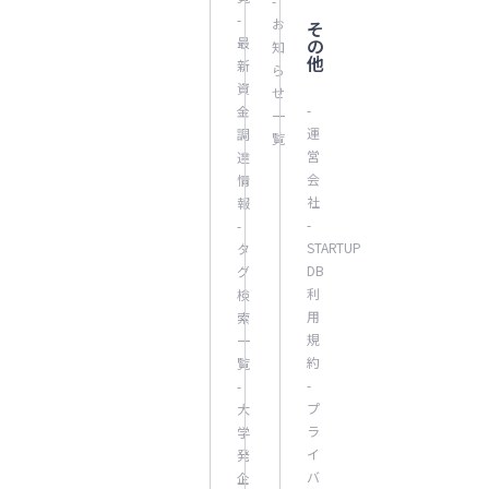
-
-
お
そ
最
の
知
他
新
ら
資
せ
-
金
一
運
調
覧
営
達
会
情
社
報
-
-
STARTUP
タ
DB
グ
利
検
用
索
規
一
約
覧
-
-
プ
大
ラ
学
イ
発
バ
企