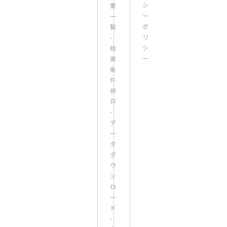
シ
業
ー
一
ポ
覧
リ
-
シ
検
ー
索
条
件
保
存
-
デ
ー
タ
ダ
ウ
ン
ロ
ー
ド
-