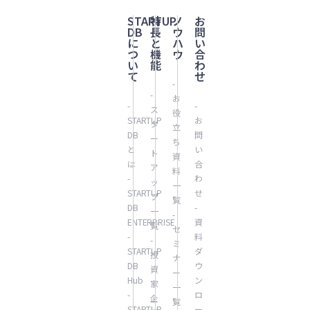
STARTUP
特
ノ
お
DB
長
ウ
問
に
と
ハ
い
つ
機
ウ
合
い
能
わ
て
せ
-
-
お
-
-
ス
役
STARTUP
お
タ
立
DB
問
ー
ち
と
い
ト
資
は
合
ア
料
-
わ
ッ
一
STARTUP
せ
プ
覧
DB
-
一
-
ENTERPRISE
資
覧
セ
-
料
-
ミ
STARTUP
ダ
投
ナ
DB
ウ
資
ー
Hub
ン
家
一
-
ロ
企
覧
STARTUP
ー