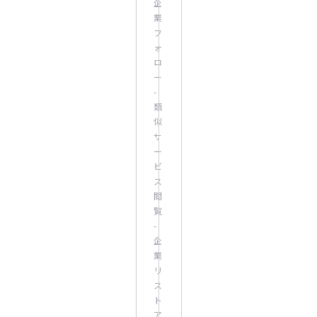
企
業
フ
ォ
ロ
ー
-
類
似
サ
ー
ビ
ス
閲
覧
-
企
業
リ
ス
ト
ア