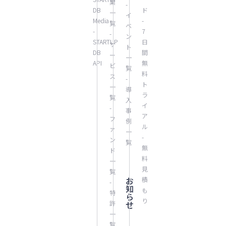
業
-
DB
ド
一
イ
Media
-
覧
ベ
-
7
-
ン
STARTUP
日
サ
ト
DB
間
ー
一
API
無
ビ
覧
料
ス
-
ト
一
導
ラ
覧
入
イ
-
事
ア
フ
例
ル
ァ
一
-
ン
覧
無
ド
料
一
見
覧
お
積
-
知
も
特
ら
り
許
せ
一
覧