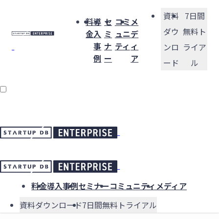
資料
7日間
料
導
セ
コミ
メ
ダウ
無料ト
金
入
ミ
ュニ
デ
事
ナ
ティ
ィ
ンロ
ライア
例
ー
ア
ード
ル
料金
導入事例
セミナー
コミュニティ
メディア
資料ダウンロード
7日間無料トライアル