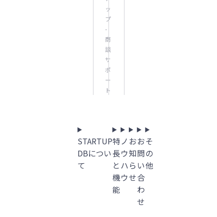
ッ
プ
-
商
談
サ
ポ
ー
ト
STARTUP
特
ノ
お
お
そ
DBについ
長
ウ
知
問
の
て
と
ハ
ら
い
他
機
ウ
せ
合
能
わ
せ