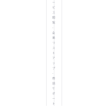
ー
ビ
ス
閲
覧
-
企
業
リ
ス
ト
ア
ッ
プ
-
商
談
サ
ポ
ー
ト