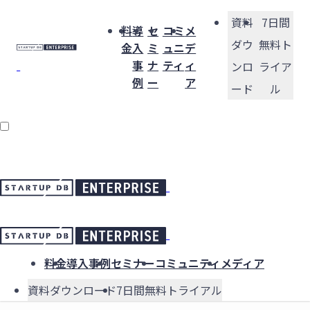
資料
7日間
料
導
セ
コミ
メ
ダウ
無料ト
金
入
ミ
ュニ
デ
事
ナ
ティ
ィ
ンロ
ライア
例
ー
ア
ード
ル
料金
導入事例
セミナー
コミュニティ
メディア
資料ダウンロード
7日間無料トライアル