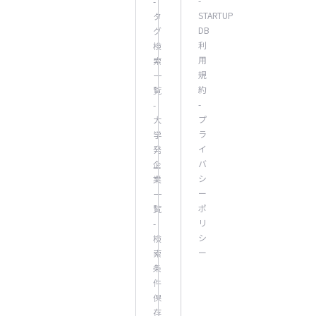
-
-
STARTUP
タ
DB
グ
利
検
用
索
規
一
約
覧
-
-
プ
大
ラ
学
イ
発
バ
企
シ
業
ー
一
ポ
覧
リ
-
シ
検
ー
索
条
件
保
存