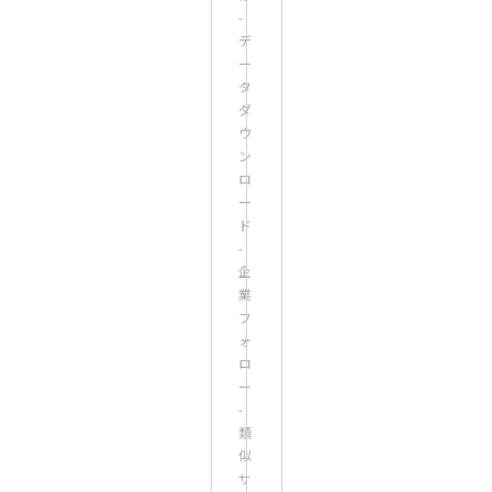
-
デ
ー
タ
ダ
ウ
ン
ロ
ー
ド
-
企
業
フ
ォ
ロ
ー
-
類
似
サ