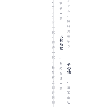
イ
-
事
ア
フ
例
ル
ァ
一
-
ン
覧
無
ド
料
一
見
覧
お
積
-
知
も
特
ら
り
許
せ
一
覧
-
-
お
そ
最
の
知
他
新
ら
資
せ
-
金
一
運
調
覧
営
達
会
情
社
報