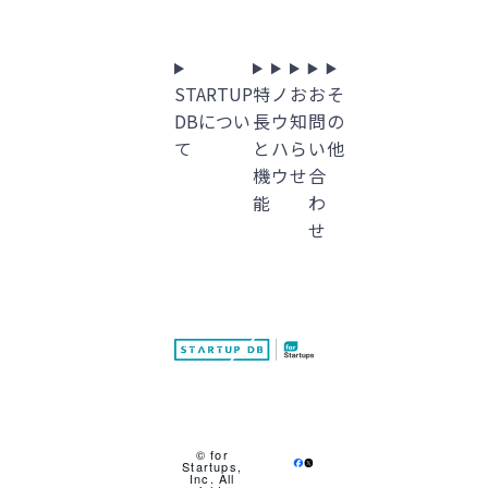
STARTUP
特
ノ
お
お
そ
DBについ
長
ウ
知
問
の
て
と
ハ
ら
い
他
機
ウ
せ
合
能
わ
せ
© for
Startups,
Inc. All