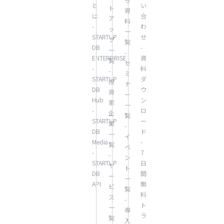
と
い
ト
資
は
合
ア
料
-
わ
ッ
一
STARTUP
せ
プ
覧
DB
-
一
-
ENTERPRISE
資
覧
セ
-
料
-
ミ
STARTUP
ダ
投
ナ
DB
ウ
資
ー
Hub
ン
家
一
-
ロ
企
覧
STARTUP
ー
業
-
DB
ド
一
イ
Media
-
覧
ベ
-
7
-
ン
STARTUP
日
サ
ト
DB
間
ー
一
API
無
ビ
覧
料
ス
-
ト
一
導
ラ
覧
入