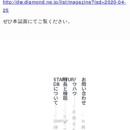
http://dw.diamond.ne.jp/list/magazine?isd=2020-04-
25
ぜひ本誌面にてご覧ください。
STARTUP
特
ノ
お
DB
長
ウ
問
に
と
ハ
い
つ
機
ウ
合
い
能
わ
て
せ
-
-
お
-
-
ス
役
STARTUP
お
タ
立
DB
問
ー
ち