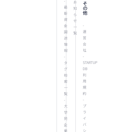
-
お
そ
最
の
知
他
新
ら
資
せ
-
金
一
運
調
覧
営
達
会
情
社
報
-
-
STARTUP
タ
DB
グ
利
検
用
索
規
一
約
覧
-
-
プ
大
ラ
学
イ
発
バ
企
シ
業