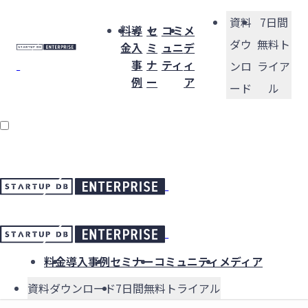
資料
7日間
料
導
セ
コミ
メ
ダウ
無料ト
金
入
ミ
ュニ
デ
事
ナ
ティ
ィ
ンロ
ライア
例
ー
ア
ード
ル
料金
導入事例
セミナー
コミュニティ
メディア
資料ダウンロード
7日間無料トライアル