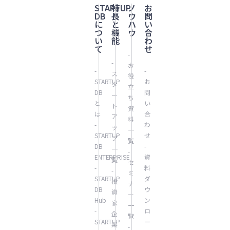
STARTUP
特
ノ
お
DB
長
ウ
問
に
と
ハ
い
つ
機
ウ
合
い
能
わ
て
せ
-
-
お
-
-
ス
役
STARTUP
お
タ
立
DB
問
ー
ち
と
い
ト
資
は
合
ア
料
-
わ
ッ
一
STARTUP
せ
プ
覧
DB
-
一
-
ENTERPRISE
資
覧
セ
-
料
-
ミ
STARTUP
ダ
投
ナ
DB
ウ
資
ー
Hub
ン
家
一
-
ロ
企
覧
STARTUP
ー
業
-