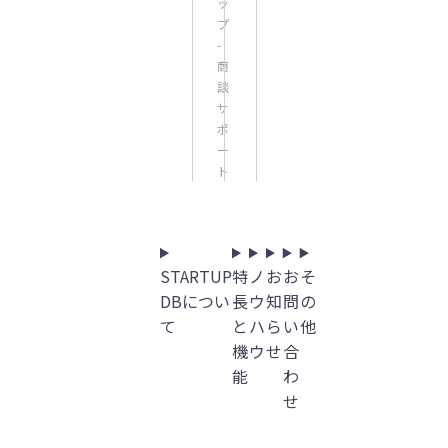
ッ
プ
-
商
談
サ
ポ
ー
ト
STARTUP
特
ノ
お
お
そ
DBについ
長
ウ
知
問
の
て
と
ハ
ら
い
他
機
ウ
せ
合
能
わ
せ