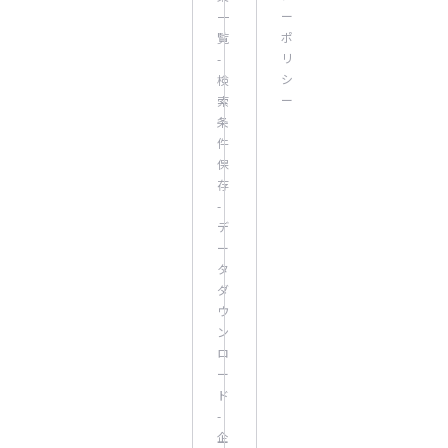
ー
一
ポ
覧
リ
-
シ
検
ー
索
条
件
保
存
-
デ
ー
タ
ダ
ウ
ン
ロ
ー
ド
-
企