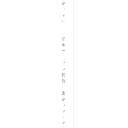
業
フ
ォ
ロ
ー
-
類
似
サ
ー
ビ
ス
閲
覧
-
企
業
リ
ス
ト
ア