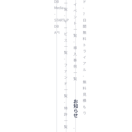
DB
ド
一
イ
Media
-
覧
ベ
-
7
-
ン
STARTUP
日
サ
ト
DB
間
ー
一
API
無
ビ
覧
料
ス
-
ト
一
導
ラ
覧
入
イ
-
事
ア
フ
例
ル
ァ
一
-
ン
覧
無
ド
料
一
見
覧
お
積
-
知
も
特
ら
り
許
せ
一
覧
-