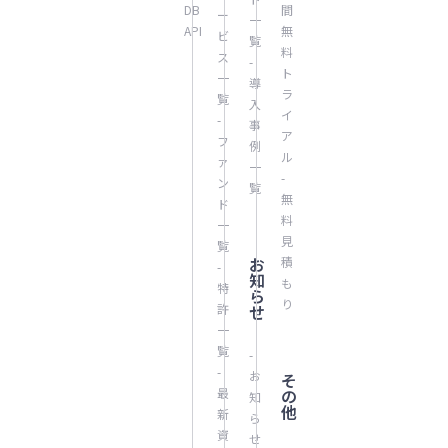
DB
間
ー
一
API
無
ビ
覧
料
ス
-
ト
一
導
ラ
覧
入
イ
-
事
ア
フ
例
ル
ァ
一
-
ン
覧
無
ド
料
一
見
覧
お
積
-
知
も
特
ら
り
許
せ
一
覧
-
-
お
そ
最
の
知
他
新
ら
資
せ