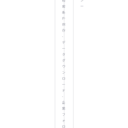
検
ー
索
条
件
保
存
-
デ
ー
タ
ダ
ウ
ン
ロ
ー
ド
-
企
業
フ
ォ
ロ