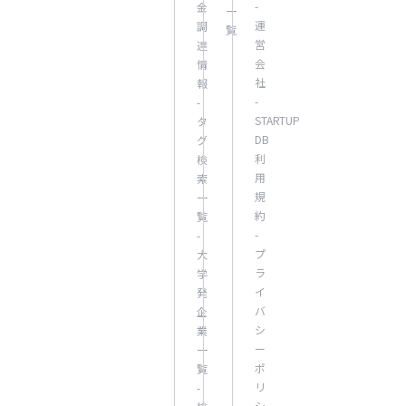
-
金
一
運
調
覧
営
達
会
情
社
報
-
-
STARTUP
タ
DB
グ
利
検
用
索
規
一
約
覧
-
-
プ
大
ラ
学
イ
発
バ
企
シ
業
ー
一
ポ
覧
リ
-
シ