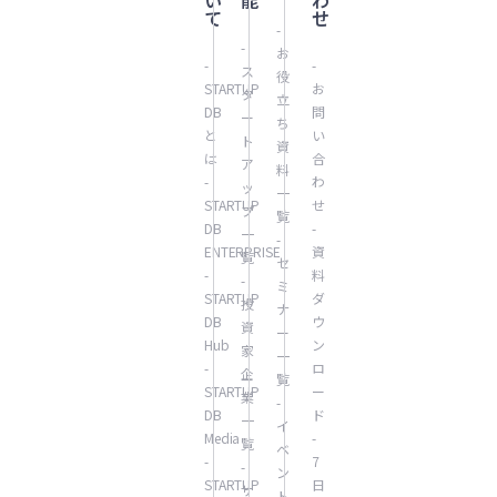
い
能
わ
て
せ
-
-
お
-
-
ス
役
STARTUP
お
タ
立
DB
問
ー
ち
と
い
ト
資
は
合
ア
料
-
わ
ッ
一
STARTUP
せ
プ
覧
DB
-
一
-
ENTERPRISE
資
覧
セ
-
料
-
ミ
STARTUP
ダ
投
ナ
DB
ウ
資
ー
Hub
ン
家
一
-
ロ
企
覧
STARTUP
ー
業
-
DB
ド
一
イ
Media
-
覧
ベ
-
7
-
ン
STARTUP
日
サ
ト