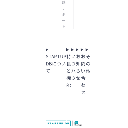
談
サ
ポ
ー
ト
STARTUP
特
ノ
お
お
そ
DBについ
長
ウ
知
問
の
て
と
ハ
ら
い
他
機
ウ
せ
合
能
わ
せ