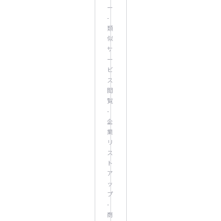
ー
-
類
似
サ
ー
ビ
ス
閲
覧
-
企
業
リ
ス
ト
ア
ッ
プ
-
商