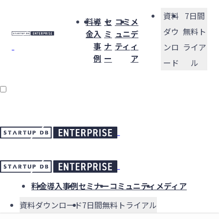
資料
7日間
料
導
セ
コミ
メ
ダウ
無料ト
金
入
ミ
ュニ
デ
事
ナ
ティ
ィ
ンロ
ライア
例
ー
ア
ード
ル
料金
導入事例
セミナー
コミュニティ
メディア
資料ダウンロード
7日間無料トライアル