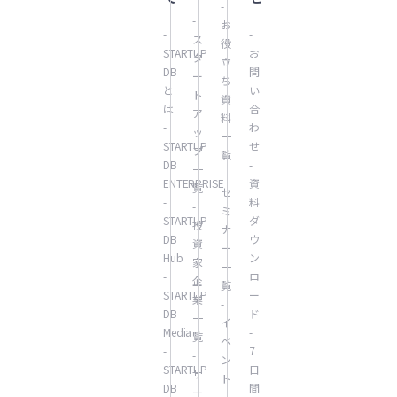
-
-
お
-
-
ス
役
STARTUP
お
タ
立
DB
問
ー
ち
と
い
ト
資
は
合
ア
料
-
わ
ッ
一
STARTUP
せ
プ
覧
DB
-
一
-
ENTERPRISE
資
覧
セ
-
料
-
ミ
STARTUP
ダ
投
ナ
DB
ウ
資
ー
Hub
ン
家
一
-
ロ
企
覧
STARTUP
ー
業
-
DB
ド
一
イ
Media
-
覧
ベ
-
7
-
ン
STARTUP
日
サ
ト
DB
間
ー
一