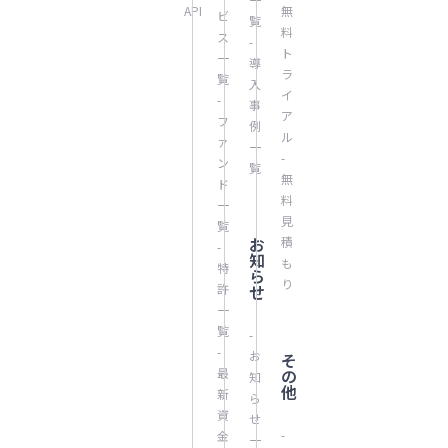
API
無
ビ
覧
料
ス
-
ト
一
導
ラ
覧
入
イ
-
事
ア
フ
例
ル
ァ
一
-
ン
覧
無
ド
料
一
見
覧
お
積
-
知
も
特
ら
り
許
せ
一
覧
-
-
お
そ
最
の
知
他
新
ら
資
せ
-
金
一