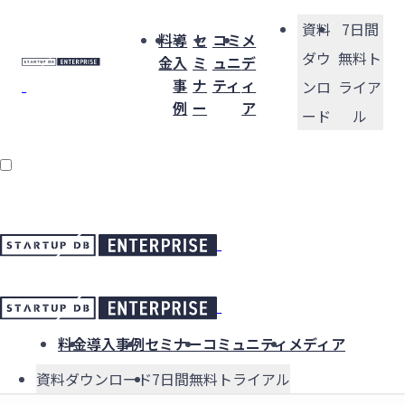
資料
7日間
料
導
セ
コミ
メ
ダウ
無料ト
金
入
ミ
ュニ
デ
事
ナ
ティ
ィ
ンロ
ライア
例
ー
ア
ード
ル
料金
導入事例
セミナー
コミュニティ
メディア
資料ダウンロード
7日間無料トライアル