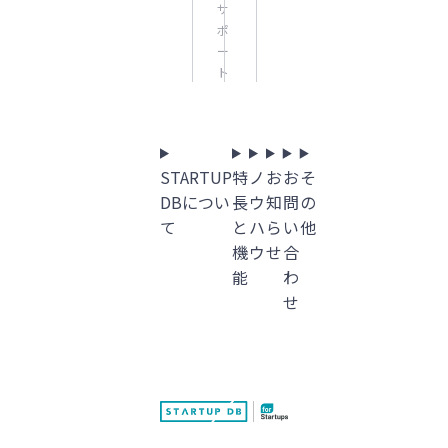
サ
ポ
ー
ト
STARTUP
特
ノ
お
お
そ
DBについ
長
ウ
知
問
の
て
と
ハ
ら
い
他
機
ウ
せ
合
能
わ
せ