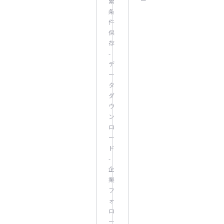
ー
索
条
件
保
存
-
デ
ー
タ
ダ
ウ
ン
ロ
ー
ド
-
企
業
フ
ォ
ロ
ー