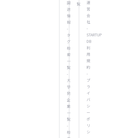
運
調
覧
営
達
会
情
社
報
-
-
STARTUP
タ
DB
グ
利
検
用
索
規
一
約
覧
-
-
プ
大
ラ
学
イ
発
バ
企
シ
業
ー
一
ポ
覧
リ
-
シ
検