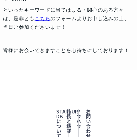
といったキーワードに当てはまる・関心のある方々
は、是非とも
こちら
のフォームよりお申し込みの上、
当日ご参加くださいませ！
皆様にお会いできますことを心待ちにしております！
STARTUP
特
ノ
お
DB
長
ウ
問
に
と
ハ
い
つ
機
ウ
合
い
能
わ
て
せ