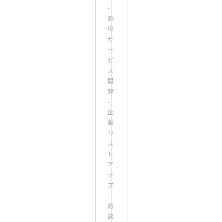
-
類
似
サ
ー
ビ
ス
閲
覧
-
企
業
リ
ス
ト
ア
ッ
プ
-
商
談