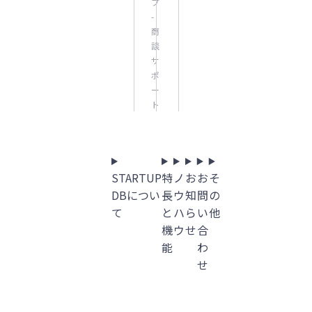
プ
-
商
談
サ
ポ
ー
ト
STARTUP
特
ノ
お
お
そ
DBについ
長
ウ
知
問
の
て
と
ハ
ら
い
他
機
ウ
せ
合
能
わ
せ