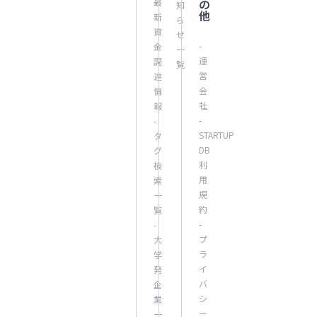
最
の
知
他
新
ら
資
せ
-
金
一
運
調
覧
営
達
会
情
社
報
-
-
STARTUP
タ
DB
グ
利
検
用
索
規
一
約
覧
-
-
プ
大
ラ
学
イ
発
バ
企
シ
業
ー
一