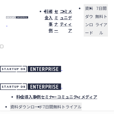
資料
7日間
料
導
セ
コミ
メ
ダウ
無料ト
金
入
ミ
ュニ
デ
事
ナ
ティ
ィ
ンロ
ライア
例
ー
ア
ード
ル
料金
導入事例
セミナー
コミュニティ
メディア
資料ダウンロード
7日間無料トライアル