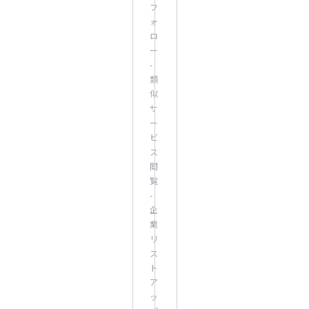
フ
ォ
ロ
ー
-
類
似
サ
ー
ビ
ス
閲
覧
-
企
業
リ
ス
ト
ア
ッ