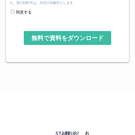
STARTUP
特
ノ
お