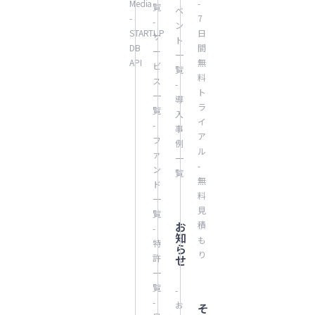
Media
-
覧
ベ
-
7
-
ン
STARTUP
日
サ
ト
DB
間
ー
一
API
無
ビ
覧
料
ス
-
ト
一
導
ラ
覧
入
イ
-
事
ア
フ
例
ル
ァ
一
-
ン
覧
無
ド
料
一
見
覧
お
積
-
知
も
特
ら
り
許
せ
一
覧
-
-
お
そ