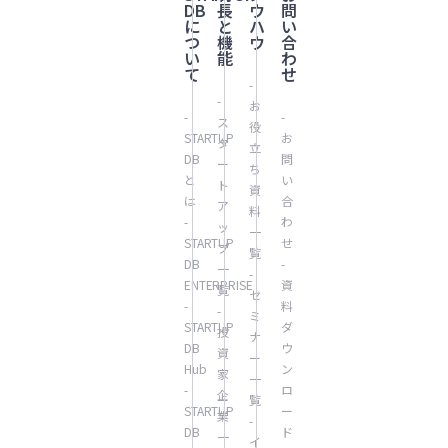
DB
長
ウ
問
に
と
ハ
い
つ
機
ウ
合
い
能
わ
て
せ
-
-
お
-
-
ス
役
STARTUP
お
タ
立
DB
問
ー
ち
と
い
ト
資
は
合
ア
料
-
わ
ッ
一
STARTUP
せ
プ
覧
DB
-
一
-
ENTERPRISE
資
覧
セ
-
料
-
ミ
STARTUP
ダ
投
ナ
DB
ウ
資
ー
Hub
ン
家
一
-
ロ
企
覧
STARTUP
ー
業
-
DB
ド
一
イ