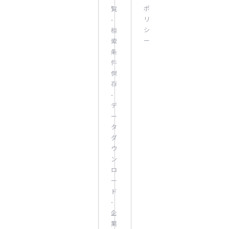
ポ
覧
リ
-
シ
検
ー
索
条
件
保
存
-
デ
ー
タ
ダ
ウ
ン
ロ
ー
ド
-
企
業