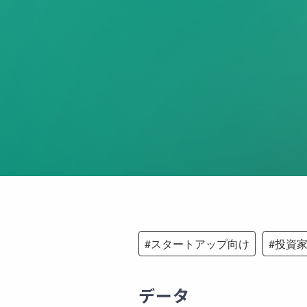
#
スタートアップ向け
#
投資
データ