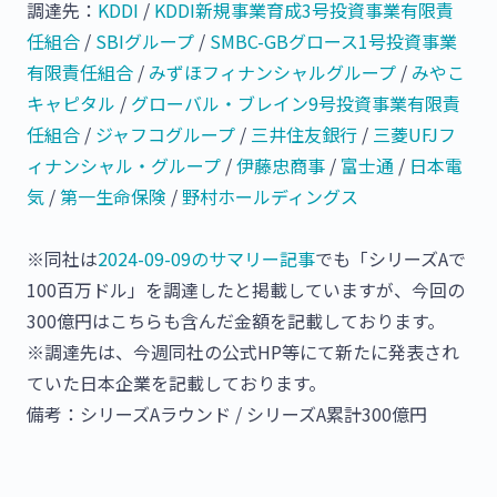
調達先：
KDDI
/
KDDI新規事業育成3号投資事業有限責
任組合
/
SBIグループ
/
SMBC-GBグロース1号投資事業
有限責任組合
/
みずほフィナンシャルグループ
/
みやこ
キャピタル
/
グローバル・ブレイン9号投資事業有限責
任組合
/
ジャフコグループ
/
三井住友銀行
/
三菱UFJフ
ィナンシャル・グループ
/
伊藤忠商事
/
富士通
/
日本電
気
/
第一生命保険
/
野村ホールディングス
※同社は
2024-09-09のサマリー記事
でも「シリーズAで
100百万ドル」を調達したと掲載していますが、今回の
300億円はこちらも含んだ金額を記載しております。
※調達先は、今週同社の公式HP等にて新たに発表され
ていた日本企業を記載しております。
備考：シリーズAラウンド / シリーズA累計300億円