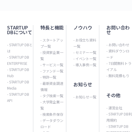
STARTUP
特長と機能
ノウハウ
お問い合わ
DBについて
せ
- スタートアッ
- お役立ち資料
- STARTUP DBと
- お問い合わせ
プ一覧
一覧
は
- 資料ダウンロ
- 投資家企業一
- セミナー一覧
- STARTUP DB
ード
覧
- イベント一覧
ENTERPRISE
- 7日間無料トラ
- サービス一覧
- 導入事例一覧
- STARTUP DB
イアル
- ファンド一覧
Hub
- 無料見積もり
- 特許一覧
- STARTUP DB
- 最新資金調達
お知らせ
Media
情報
- STARTUP DB
その他
- タグ検索一覧
- お知らせ一覧
API
- 大学発企業一
- 運営会社
覧
- STARTUP DB利
- 検索条件保存
用規約
- データダウン
- STARTUP DB
ロード