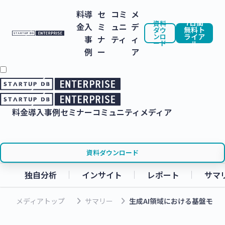
料
導
セ
コミ
メ
7日間
資料
金
入
ミ
ュニ
デ
無料ト
ダウ
ンロ
ライア
事
ナ
ティ
ィ
ード
ル
例
ー
ア
料金
導入事例
セミナー
コミュニティ
メディア
資料ダウンロード
独自分析
インサイト
レポート
サマ
keyboard_arrow_right
keyboard_arrow_right
メディアトップ
サマリー
生成AI領域における基盤モデ