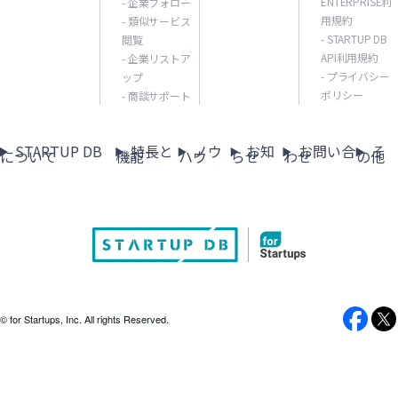
ENTERPRISE利
- 企業フォロー
用規約
- 類似サービス
- STARTUP DB
閲覧
API利用規約
- 企業リストア
- プライバシー
ップ
ポリシー
- 商談サポート
STARTUP DB
特長と
ノウ
お知
お問い合
そ
について
機能
ハウ
らせ
わせ
の他
© for Startups, Inc. All rights Reserved.