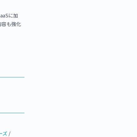
aSに加
内容も強化
ーズ
/