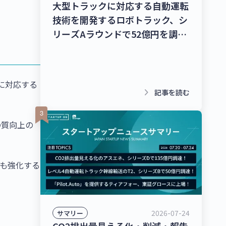
大型トラックに対応する自動運転
技術を開発するロボトラック、シ
リーズAラウンドで52億円を調
達！個人宅向け家具・インテリア
のシェアリングサービスを運営す
るクラス、13億8,000万円を調
に対応する
達！【最新スタートアップニュー
keyboard_arrow_right
記事を読む
ス】
の質向上の
容も強化する
2026-07-24
サマリー