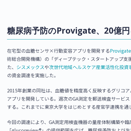
糖尿病予防のProvigate、2
在宅型の血糖センサ×行動変容アプリを開発する
Provigate
術総合開発機構）の「ディープテック・スタートアップ支援
た、
シスメックス
や
次世代地域ヘルスケア産業活性化投資
の資金調達を実施した。
2015年創業の同社は、血糖値を精度高く反映するグリコ
アプリを開発している。週次のGA測定を郵送検査サービス「g
する。これまでに東京大学をはじめとする産官学連携を通
今回の調達により、GA測定用検査機器の量産体制構築や
「glucoreview®」の提供範囲を広げ、糖尿病予防お