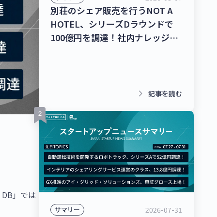
別荘のシェア販売を行うNOT A
HOTEL、シリーズDラウンドで
100億円を調達！社内ナレッジの
共有クラウドを運営するナレッジ
ワーク、シリーズC 1stクローズ
で35億円を調達！【最新スタート
アップニュース】
keyboard_arrow_right
記事を読む
DB」では
2026-07-31
サマリー