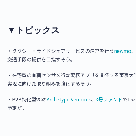
▼トピックス
・タクシー・ライドシェアサービスの運営を行う
newmo
、
交通手段の提供を目指すそう。
・在宅型の血糖センサ×行動変容アプリを開発する東京大
実現に向けた取り組みを強化するそう。
・B2B特化型VCの
Archetype Ventures
、
3号ファンド
で1
予定だ。