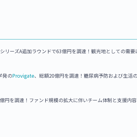
シリーズA追加ラウンドで63億円を調達！観光地としての需要
学発の
Provigate
、総額20億円を調達！糖尿病予防および生活
55億円を調達！ファンド規模の拡大に伴いチーム体制と支援内