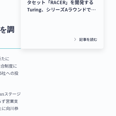
タセット「RACER」を開発する
Turing、シリーズAラウンドで
278億9,000万円を調達！チャッ
トボット/LINE拡張プラットフォ
円を調
ームを提供するクウゼン、シリー
ズBラウンドで16億3,000万円を
keyboard_arrow_right
記事を読む
調達！【最新スタートアップニュ
ース】
新たに
組合制度に
6社への投
usステージ
らず営業支
たに向川恭