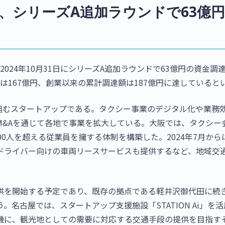
o、シリーズA追加ラウンドで63億
2024年10月31日にシリーズA追加ラウンドで63億円の資金調
は167億円、創業以来の累計調達額は187億円に達していると
り組むスタートアップである。タクシー事業のデジタル化や業務
M&Aを通じて各地で事業を拡大している。大阪では、タクシー
00人を超える従業員を擁する体制を構築した。2024年7月か
ドライバー向けの車両リースサービスも提供するなど、地域交
供を開始する予定であり、既存の拠点である軽井沢御代田に続
名古屋では、スタートアップ支援施設「STATION Ai」を
機に、観光地としての需要に対応する交通手段の提供を目指す