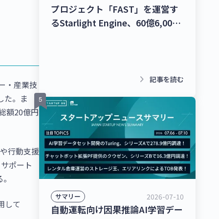
プロジェクト「FAST」を運営す
るStarlight Engine、60億6,000
万円を調達！宇宙物体衝突回避支
援ナビゲーションサービス「S-
CAN」を提供するStar Signal
Solutions、シードラウンドで4億
keyboard_arrow_right
記事を読む
ー・産業技
5,000万円を調達！【最新スター
した。ま
トアップニュース】
総額20億円
器や行動支援
をサポート
る。
2026-07-10
サマリー
用して
自動運転向け因果推論AI学習デー