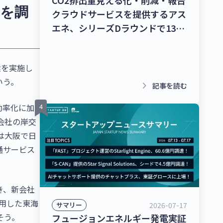
CO2排出量見える化・削減・報告
円を調
クラウドサービスを提供するアス
エネ、シリーズDラウンドで135
億円を調達！レベル4自動運転ト
ラック幹線輸送サービスを提供す
達を実施し
るT2、シリーズBラウンドで50億
いう。
円を調達！【最新スタートアップ
keyboard_arrow_right
記事を読む
ニュース】
効率化に加
会社の岸交
らは大阪で日
通サービス
き、新会社
活用した東海
2026-07-17
サマリー
そう。
フュージョンエネルギー発電実証