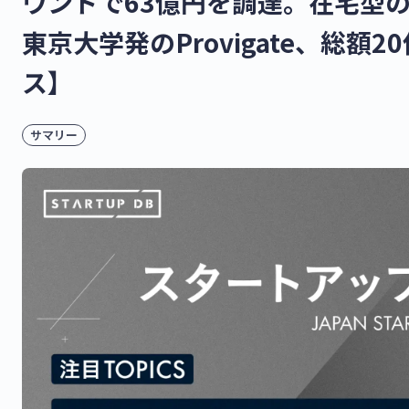
ウンドで63億円を調達。在宅型
東京大学発のProvigate、総
ス】
サマリー