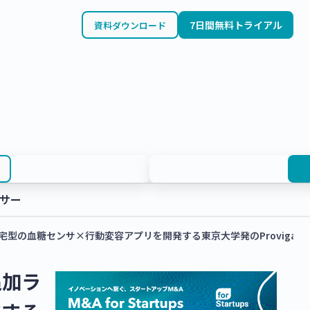
7日間無料トライアル
資料ダウンロード
サー
型の血糖センサ×行動変容アプリを開発する東京大学発のProvigat
追加ラ