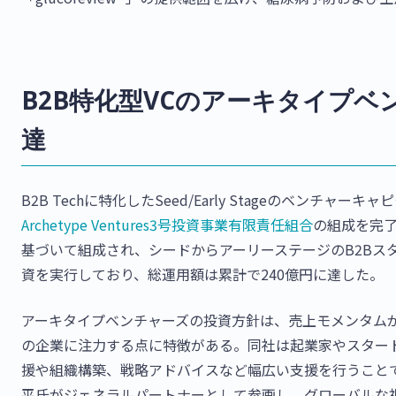
B2B特化型VCのアーキタイプベ
達
B2B Techに特化したSeed/Early Stageのベンチャーキ
Archetype Ventures3号投資事業有限責任組合
の組成を完
基づいて組成され、シードからアーリーステージのB2Bス
資を実行しており、総運用額は累計で240億円に達した。
アーキタイプベンチャーズの投資方針は、売上モメンタムがま
の企業に注力する点に特徴がある。同社は起業家やスター
援や組織構築、戦略アドバイスなど幅広い支援を行うこと
平氏がジェネラルパートナーとして参画し、グローバルな