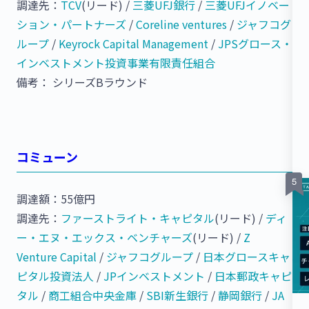
調達先：
TCV
(リード) /
三菱UFJ銀行
/
三菱UFJイノベー
ション・パートナーズ
/
Coreline ventures
/
ジャフコグ
ループ
/
Keyrock Capital Management
/
JPSグロース・
インベストメント投資事業有限責任組合
備考： シリーズBラウンド
コミューン
調達額：55億円
調達先：
ファーストライト・キャピタル
(リード) /
ディ
ー・エヌ・エックス・ベンチャーズ
(リード) /
Z
Venture Capital
/
ジャフコグループ
/
日本グロースキャ
ピタル投資法人
/
JPインベストメント
/
日本郵政キャピ
タル
/
商工組合中央金庫
/
SBI新生銀行
/
静岡銀行
/
JA