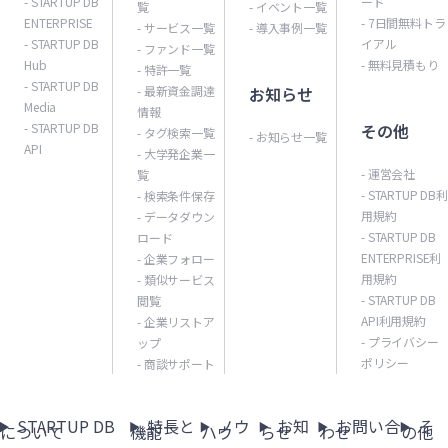
- STARTUP DB
ード
覧
- イベント一覧
ENTERPRISE
- 7日間無料トラ
- サービス一覧
- 導入事例一覧
- STARTUP DB
イアル
- ファンド一覧
Hub
- 無料見積もり
- 特許一覧
- STARTUP DB
- 最新資金調達
お知らせ
Media
情報
- STARTUP DB
その他
- タグ検索一覧
- お知らせ一覧
API
- 大学発企業一
- 運営会社
覧
- STARTUP DB利
- 検索条件保存
用規約
- データダウン
- STARTUP DB
ロード
ENTERPRISE利
- 企業フォロー
用規約
- 類似サービス
- STARTUP DB
閲覧
API利用規約
- 企業リストア
- プライバシー
ップ
ポリシー
- 商談サポート
STARTUP DB
特長と
ノウ
お知
お問い合
そ
について
機能
ハウ
らせ
わせ
の他