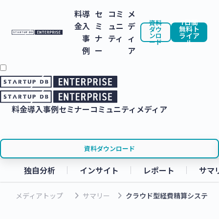
料
導
セ
コミ
メ
7日間
資料
金
入
ミ
ュニ
デ
無料ト
ダウ
ンロ
ライア
事
ナ
ティ
ィ
ード
ル
例
ー
ア
料金
導入事例
セミナー
コミュニティ
メディア
資料ダウンロード
独自分析
インサイト
レポート
サマ
keyboard_arrow_right
keyboard_arrow_right
メディアトップ
サマリー
クラウド型経費精算システム「