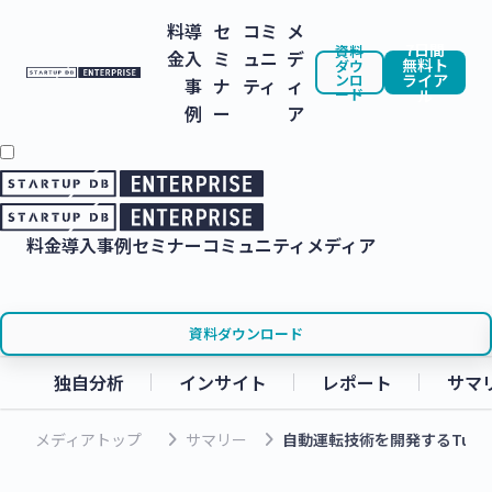
料
導
セ
コミ
メ
7日間
資料
金
入
ミ
ュニ
デ
無料ト
ダウ
ンロ
ライア
事
ナ
ティ
ィ
ード
ル
例
ー
ア
料金
導入事例
セミナー
コミュニティ
メディア
資料ダウンロード
独自分析
インサイト
レポート
サマ
keyboard_arrow_right
keyboard_arrow_right
メディアトップ
サマリー
自動運転技術を開発するTurin