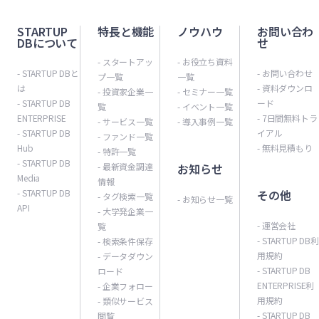
STARTUP
特長と機能
ノウハウ
お問い合わ
DBについて
せ
- スタートアッ
- お役立ち資料
- STARTUP DBと
- お問い合わせ
プ一覧
一覧
は
- 資料ダウンロ
- 投資家企業一
- セミナー一覧
- STARTUP DB
ード
覧
- イベント一覧
ENTERPRISE
- 7日間無料トラ
- サービス一覧
- 導入事例一覧
- STARTUP DB
イアル
- ファンド一覧
Hub
- 無料見積もり
- 特許一覧
- STARTUP DB
- 最新資金調達
お知らせ
Media
情報
- STARTUP DB
その他
- タグ検索一覧
- お知らせ一覧
API
- 大学発企業一
- 運営会社
覧
- STARTUP DB利
- 検索条件保存
用規約
- データダウン
- STARTUP DB
ロード
ENTERPRISE利
- 企業フォロー
用規約
- 類似サービス
- STARTUP DB
閲覧