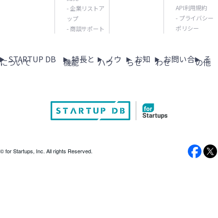
API利用規約
- 企業リストア
- プライバシー
ップ
ポリシー
- 商談サポート
STARTUP DB
特長と
ノウ
お知
お問い合
そ
について
機能
ハウ
らせ
わせ
の他
© for Startups, Inc. All rights Reserved.