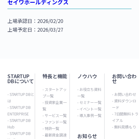
セイワホールディングス
上場承認日：2026/02/20
上場予定日：2026/03/27
STARTUP
特長と機能
ノウハウ
お問い合わ
DBについて
せ
- スタートアッ
- お役立ち資料
- STARTUP DBと
- お問い合わせ
プ一覧
一覧
は
- 資料ダウンロ
- 投資家企業一
- セミナー一覧
- STARTUP DB
ード
覧
- イベント一覧
ENTERPRISE
- 7日間無料トラ
- サービス一覧
- 導入事例一覧
- STARTUP DB
イアル
- ファンド一覧
Hub
- 無料見積もり
- 特許一覧
- STARTUP DB
- 最新資金調達
お知らせ