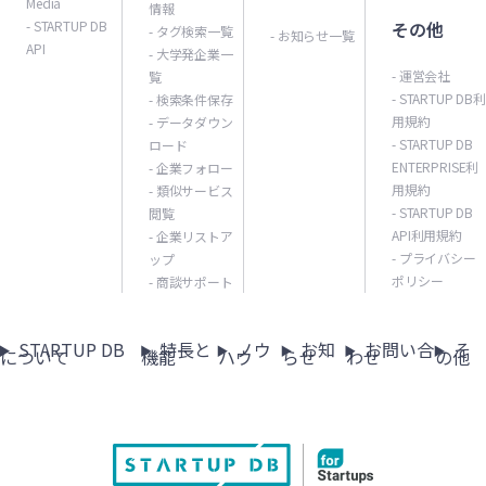
Media
情報
- STARTUP DB
その他
- タグ検索一覧
- お知らせ一覧
API
- 大学発企業一
- 運営会社
覧
- STARTUP DB利
- 検索条件保存
用規約
- データダウン
- STARTUP DB
ロード
ENTERPRISE利
- 企業フォロー
用規約
- 類似サービス
- STARTUP DB
閲覧
API利用規約
- 企業リストア
- プライバシー
ップ
ポリシー
- 商談サポート
STARTUP DB
特長と
ノウ
お知
お問い合
そ
について
機能
ハウ
らせ
わせ
の他