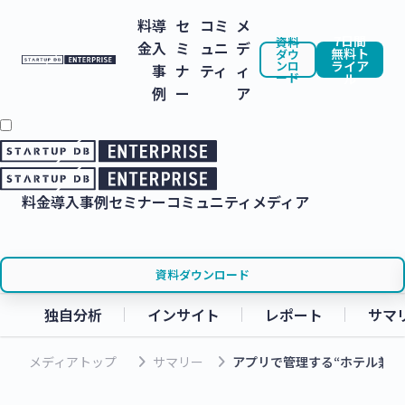
料
導
セ
コミ
メ
7日間
資料
金
入
ミ
ュニ
デ
無料ト
ダウ
ンロ
ライア
事
ナ
ティ
ィ
ード
ル
例
ー
ア
料金
導入事例
セミナー
コミュニティ
メディア
資料ダウンロード
独自分析
インサイト
レポート
サマ
keyboard_arrow_right
keyboard_arrow_right
メディアトップ
サマリー
アプリで管理する“ホテル兼自宅