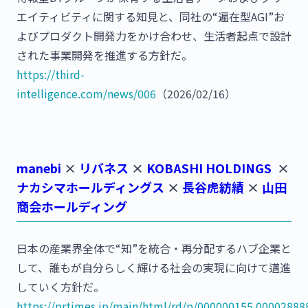
エイティビティに関する知見と、同社の“遍在型AGI”お
よびプロダクト開発力をかけ合わせ、生活者起点で設計
された事業開発を推進する方針だ。
https://third-
intelligence.com/news/006
（2026/02/16）
manebi
×
リバネス
×
KOBASHI HOLDINGS
×
ナカシマホールディングス
×
長谷虎紡績
×
山田
商会ホールディング
日本の産業界全体で“知”を統合・再分配するハブ企業と
して、誰もが自分らしく輝ける社会の実現に向けて邁進
していく方針だ。
https://prtimes.jp/main/html/rd/p/000000155.00002888