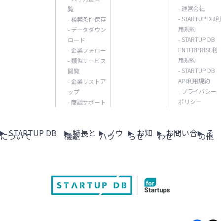
- 運営会社
覧
- STARTUP DB利
- 検索条件保存
用規約
- データダウン
- STARTUP DB
ロード
ENTERPRISE利
- 企業フォロー
用規約
- 類似サービス
- STARTUP DB
閲覧
API利用規約
- 企業リストア
- プライバシー
ップ
ポリシー
- 商談サポート
STARTUP DB
特長と
ノウ
お知
お問い合
そ
について
機能
ハウ
らせ
わせ
の他