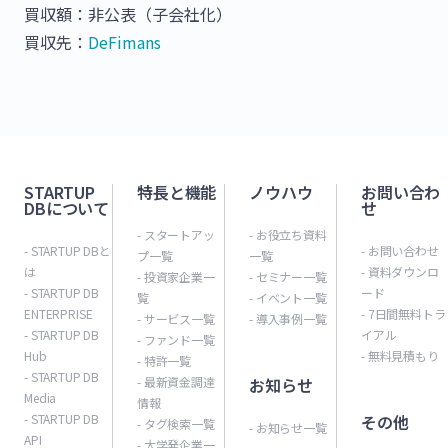
買収額：非公表（子会社化）
買収先：
DeFimans
STARTUP
特長と機能
ノウハウ
お問い合わ
DBについて
せ
- スタートアッ
- お役立ち資料
- STARTUP DBと
- お問い合わせ
プ一覧
一覧
は
- 資料ダウンロ
- 投資家企業一
- セミナー一覧
- STARTUP DB
ード
覧
- イベント一覧
ENTERPRISE
- 7日間無料トラ
- サービス一覧
- 導入事例一覧
- STARTUP DB
イアル
- ファンド一覧
Hub
- 無料見積もり
- 特許一覧
- STARTUP DB
- 最新資金調達
お知らせ
Media
情報
- STARTUP DB
その他
- タグ検索一覧
- お知らせ一覧
API
- 大学発企業一