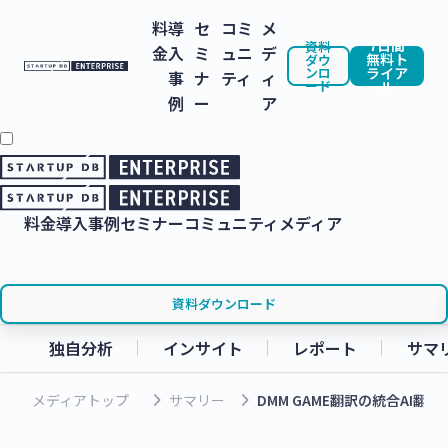
料
導
セ
コミ
メ
7日間
資料
金
入
ミ
ュニ
デ
無料ト
ダウ
ンロ
ライア
事
ナ
ティ
ィ
ード
ル
例
ー
ア
料金
導入事例
セミナー
コミュニティ
メディア
資料ダウンロード
独自分析
インサイト
レポート
サマ
keyboard_arrow_right
keyboard_arrow_right
メディアトップ
サマリー
DMM GAME翻訳の統合AI翻