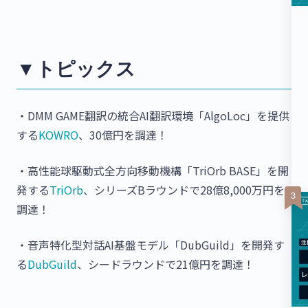
▼トピックス
・DMM GAME翻訳の統合AI翻訳環境「AlgoLoc」を提供
する
KOWRO
、30億円を調達！
・高性能球駆動式全方向移動機構「TriOrb BASE」を開
発する
TriOrb
、シリーズBラウンドで28億8,000万円を
調達！
・音声特化型対話AI基盤モデル「DubGuild」を開発す
る
DubGuild
、シードラウンドで21億円を調達！