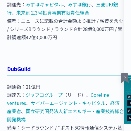
調達先：
みずほキャピタル
、
みずほ銀行
、
三菱UFJ銀
行
、
未来創生3号投資事業有限責任組合
備考：ニュースに記載の合計金額より推計 / 融資を含む
/ シリーズBラウンド / ラウンド合計28億8,000万円 / 累
計調達額42億3,000万円
DubGuild
調達額：21億円
調達先：
ジャフコグループ
（リード）、
Coreline
ventures
、
サイバーエージェント・キャピタル
、
経済
産業省
、
国立研究開発法人新エネルギー・産業技術総合
開発機構
備考：シードラウンド / “ポスト5G情報通信システム基