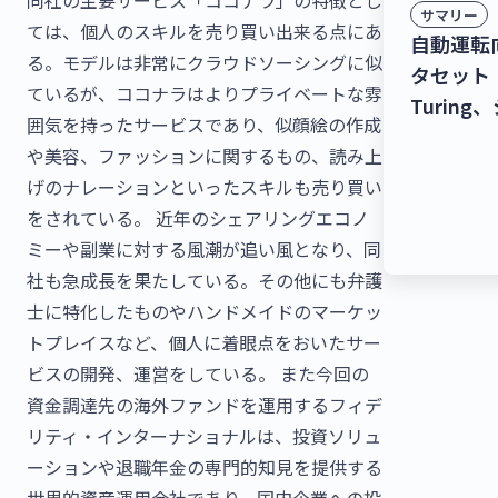
同社の主要サービス「ココナラ」の特徴とし
サマリー
ては、個人のスキルを売り買い出来る点にあ
自動運転
る。モデルは非常にクラウドソーシングに似
タセット
ているが、ココナラはよりプライベートな雰
Turin
囲気を持ったサービスであり、似顔絵の作成
278億9
や美容、ファッションに関するもの、読み上
トボット/
げのナレーションといったスキルも売り買い
ームを提
をされている。 近年のシェアリングエコノ
ズBラウン
ミーや副業に対する風潮が追い風となり、同
調達！【
社も急成長を果たしている。その他にも弁護
ース】
士に特化したものやハンドメイドのマーケッ
トプレイスなど、個人に着眼点をおいたサー
ビスの開発、運営をしている。 また今回の
資金調達先の海外ファンドを運用するフィデ
リティ・インターナショナルは、投資ソリュ
ーションや退職年金の専門的知見を提供する