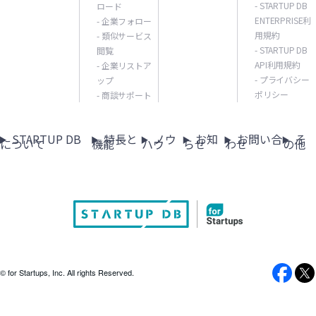
- STARTUP DB
ロード
ENTERPRISE利
- 企業フォロー
用規約
- 類似サービス
- STARTUP DB
閲覧
API利用規約
- 企業リストア
- プライバシー
ップ
ポリシー
- 商談サポート
STARTUP DB
特長と
ノウ
お知
お問い合
そ
について
機能
ハウ
らせ
わせ
の他
© for Startups, Inc. All rights Reserved.