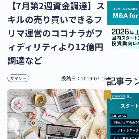
【7月第2週資金調達】ス
キルの売り買いできるフ
リマ運営のココナラがフ
ィディリティより12億円
調達など
投稿日：
2019-07-16
記事ラ
サマリー