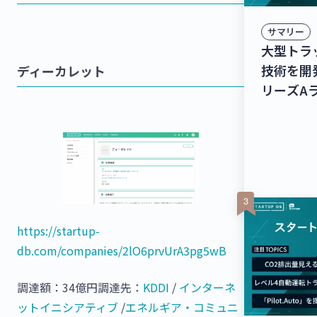
サマリー
大型トラ
技術を開
ディーカレット
リーズA
達！個人
のシェア
るクラス、
達！【最
ス】
https://startup-
db.com/companies/2lO6prvUrA3pg5wB
調達額：34億円調達先：
KDDI
/
インターネ
ットイニシアティブ
/
エネルギア・コミュニ