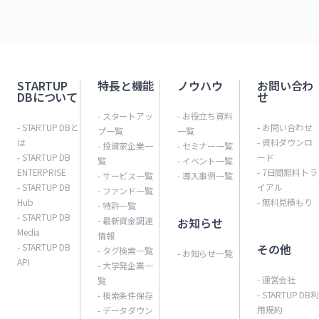
STARTUP
特長と機能
ノウハウ
お問い合わ
DBについて
せ
- スタートアッ
- お役立ち資料
- STARTUP DBと
- お問い合わせ
プ一覧
一覧
は
- 資料ダウンロ
- 投資家企業一
- セミナー一覧
- STARTUP DB
ード
覧
- イベント一覧
ENTERPRISE
- 7日間無料トラ
- サービス一覧
- 導入事例一覧
- STARTUP DB
イアル
- ファンド一覧
Hub
- 無料見積もり
- 特許一覧
- STARTUP DB
- 最新資金調達
お知らせ
Media
情報
- STARTUP DB
その他
- タグ検索一覧
- お知らせ一覧
API
- 大学発企業一
- 運営会社
覧
- STARTUP DB利
- 検索条件保存
用規約
- データダウン