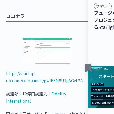
サマリー
フュージ
ココナラ
プロジェ
るStarli
万円を調
援ナビゲ
CAN」を提
Solut
5,000
トアップ
https://startup-
db.com/companies/gwlEZN8U1gAGvL2A
調達額：12億円調達先：
Fidelity
International