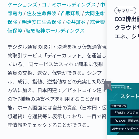
ケーションズ
/
コナミホールディングス
/
中
サマリー
部電力
/
住友生命保険
/
凸版印刷
/
大同生命
CO2排
保険
/
明治安田生命保険
/
松井証券
/
綜合警
クラウド
備保障
/
阪急阪神ホールディングス
エネ、シ
億円を調
デジタル通貨の取引・決済を担う仮想通貨現
ラック幹
物取引サービス「ディーカレット」を運営し
るT2、
ている。 同サービスはスマホで簡単に仮想
円を調達
通貨の交換、送受、保管ができる。シンプ
ニュース
ル、成行、指値、逆指値などの充実した取引
方法に加え、日本円建て／ビットコイン建て
の計7種類の通貨ペアを利用することが可
能。ホーム画面には自分の資産（日本円・仮
想通貨）を通貨毎に表示しており、一目で資
産情報をチェックすることができる。