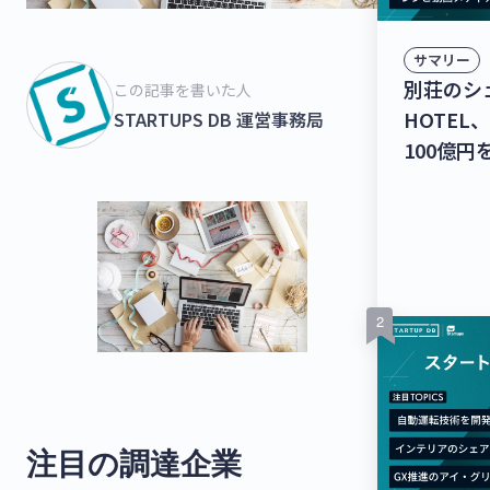
サマリー
別荘のシ
この記事を書いた人
HOTE
STARTUPS DB 運営事務局
100億
共有クラ
ワーク、シ
で35億
アップニ
注目の調達企業