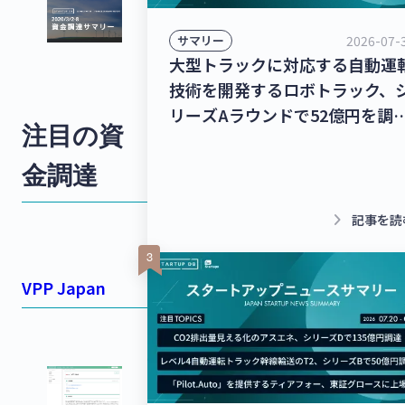
2026-07-
サマリー
大型トラックに対応する自動運
技術を開発するロボトラック、
リーズAラウンドで52億円を調
注目の資
達！個人宅向け家具・インテリ
のシェアリングサービスを運営
金調達
るクラス、13億8,000万円を調
達！【最新スタートアップニュ
keyboard_arrow_right
記事を読
ス】
VPP Japan