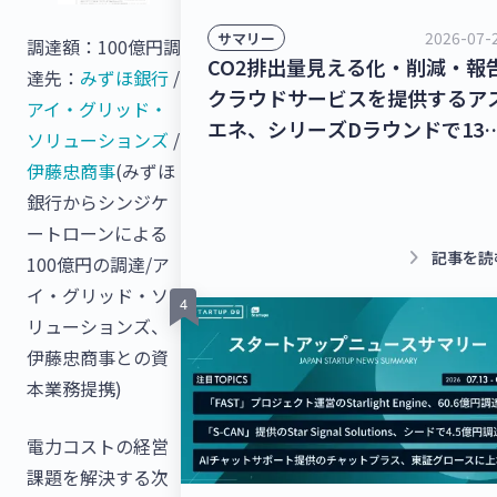
2026-07-
サマリー
調達額：100億円調
CO2排出量見える化・削減・報
達先：
みずほ銀行
/
クラウドサービスを提供するア
アイ・グリッド・
エネ、シリーズDラウンドで135
ソリューションズ
/
億円を調達！レベル4自動運転
伊藤忠商事
(みずほ
ラック幹線輸送サービスを提供
銀行からシンジケ
るT2、シリーズBラウンドで50
ートローンによる
円を調達！【最新スタートアッ
keyboard_arrow_right
記事を読
100億円の調達/ア
ニュース】
イ・グリッド・ソ
リューションズ、
伊藤忠商事との資
本業務提携)
電力コストの経営
課題を解決する次