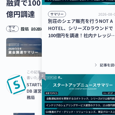
融資で100
億円調達
2026-08-
サマリー
別荘のシェア販売を行うNOT A
HOTEL、シリーズDラウンドで
サマ
投稿日：
2020-03-09
リー
100億円を調達！社内ナレッジ
共有クラウドを運営するナレッ
ワーク、シリーズC 1stクローズ
で35億円を調達！【最新スター
アップニュース】
keyboard_arrow_right
記事を読
この記事を
書いた人
STARTUPS
DB 運営事
務局