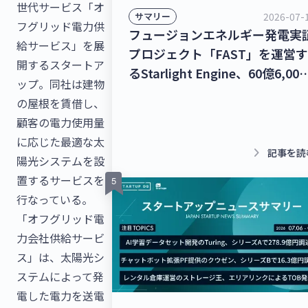
世代サービス「オ
2026-07-
サマリー
フグリッド電力供
フュージョンエネルギー発電実
給サービス」を展
プロジェクト「FAST」を運営す
開するスタートア
るStarlight Engine、60億6,000
ップ。同社は建物
万円を調達！宇宙物体衝突回避
の屋根を賃借し、
援ナビゲーションサービス「S-
顧客の電力使用量
CAN」を提供するStar Signal
に応じた最適な太
Solutions、シードラウンドで4
keyboard_arrow_right
記事を読
陽光システムを設
5,000万円を調達！【最新スタ
置するサービスを
トアップニュース】
行なっている。
「オフグリッド電
力会社供給サービ
ス」は、太陽光シ
ステムによって発
電した電力を送電