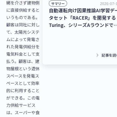
網を介さず建物側
2026-07-
サマリー
に直接供給すると
自動運転向け因果推論AI学習デ
いうものである。
タセット「RACER」を開発する
顧客は同社に対し
Turing、シリーズAラウンドで
て、太陽光システ
278億9,000万円を調達！チャッ
ムによって発電さ
トボット/LINE拡張プラットフ
れた発電供給分を
ームを提供するクウゼン、シリ
電気料金として支
ズBラウンドで16億3,000万円を
keyboard_arrow_right
記事を読
払う。顧客は、建
調達！【最新スタートアップニ
物屋根という遊休
ース】
スペースを発電ス
ペースとして効率
的に利用すること
ができる。この電
力供給サービス
は、スーパーや食