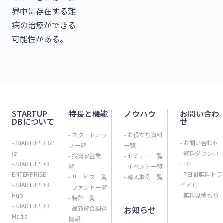
界中に存在する難
病の治療ができる
可能性がある。
STARTUP
特長と機能
ノウハウ
お問い合わ
DBについて
せ
- スタートアッ
- お役立ち資料
- STARTUP DBと
- お問い合わせ
プ一覧
一覧
は
- 資料ダウンロ
- 投資家企業一
- セミナー一覧
- STARTUP DB
ード
覧
- イベント一覧
ENTERPRISE
- 7日間無料トラ
- サービス一覧
- 導入事例一覧
- STARTUP DB
イアル
- ファンド一覧
Hub
- 無料見積もり
- 特許一覧
- STARTUP DB
- 最新資金調達
お知らせ
Media
情報