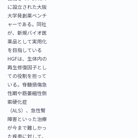
に設立された大阪
大学発創薬ベンチ
ャーである。同社
が、新規バイオ医
薬品として実用化
を目指している
HGFは、生体内の
再生修復因子とし
ての役割を担って
いる。脊髄損傷急
性期や筋萎縮性側
索硬化症
（ALS）、急性腎
障害といった治療
が今まで難しかっ
た疾患に対して、