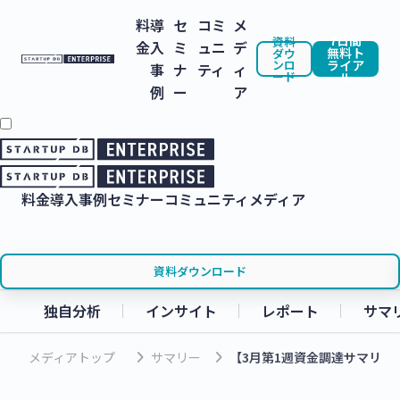
料
導
セ
コミ
メ
7日間
資料
金
入
ミ
ュニ
デ
無料ト
ダウ
ンロ
ライア
事
ナ
ティ
ィ
ード
ル
例
ー
ア
料金
導入事例
セミナー
コミュニティ
メディア
資料ダウンロード
独自分析
インサイト
レポート
サマ
keyboard_arrow_right
keyboard_arrow_right
メディアトップ
サマリー
【3月第1週資金調達サマリー】