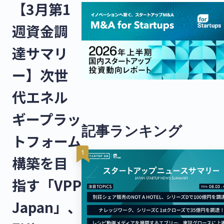
【3月第1
週資金調
達サマリ
ー】次世
代エネル
ギープラッ
記事ランキング
トフォーム
構築を目
指す「VPP
Japan」、