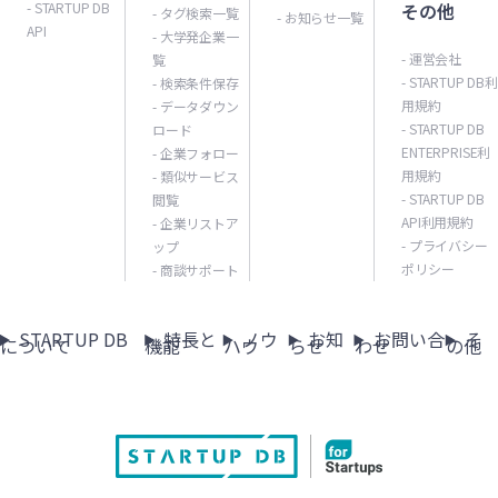
- STARTUP DB
その他
- タグ検索一覧
- お知らせ一覧
API
- 大学発企業一
- 運営会社
覧
- STARTUP DB利
- 検索条件保存
用規約
- データダウン
- STARTUP DB
ロード
ENTERPRISE利
- 企業フォロー
用規約
- 類似サービス
- STARTUP DB
閲覧
API利用規約
- 企業リストア
- プライバシー
ップ
ポリシー
- 商談サポート
STARTUP DB
特長と
ノウ
お知
お問い合
そ
について
機能
ハウ
らせ
わせ
の他