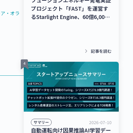
プロジェクト「FAST」を運営す
キア・オラ
るStarlight Engine、60億6,000
万円を調達！宇宙物体衝突回避支
援ナビゲーションサービス「S-
CAN」を提供するStar Signal
Solutions、シードラウンドで4億
keyboard_arrow_right
記事を読む
5,000万円を調達！【最新スター
トアップニュース】
2026-07-10
サマリー
自動運転向け因果推論AI学習デー