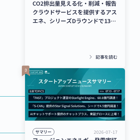
CO2排出量見える化・削減・報告
クラウドサービスを提供するアス
エネ、シリーズDラウンドで135
億円を調達！レベル4自動運転ト
ラック幹線輸送サービスを提供す
るT2、シリーズBラウンドで50億
円を調達！【最新スタートアップ
keyboard_arrow_right
記事を読む
ニュース】
2026-07-17
サマリー
フュージョンエネルギー発電実証