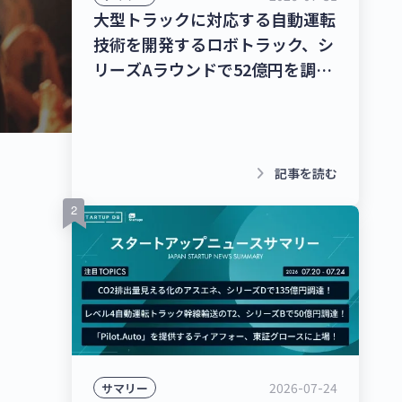
大型トラックに対応する自動運転
技術を開発するロボトラック、シ
リーズAラウンドで52億円を調
達！個人宅向け家具・インテリア
のシェアリングサービスを運営す
るクラス、13億8,000万円を調
達！【最新スタートアップニュー
keyboard_arrow_right
記事を読む
ス】
2026-07-24
サマリー