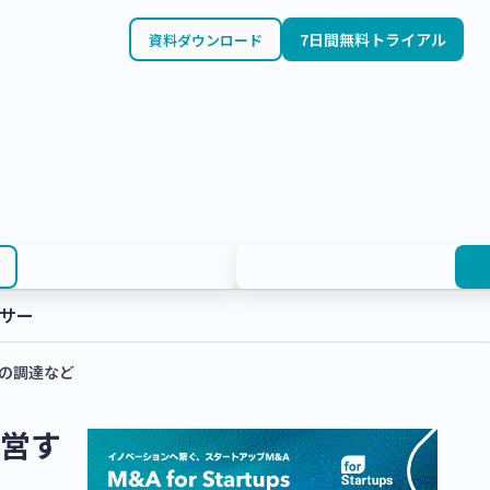
7日間無料トライアル
資料ダウンロード
サー
円の調達など
運営す