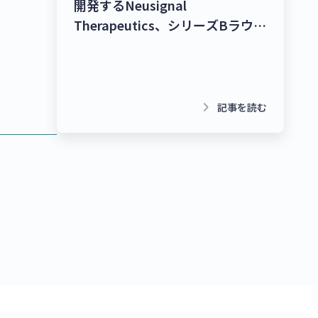
開発するNeusignal
Therapeutics、シリーズBラウン
ドで53億2,000万円を調達！シー
ムレスな暮らしを実現するコネク
トプラットフォーム
「homehub」を提供するビット
keyboard_arrow_right
記事を読む
キー、40億円を調達！【最新スタ
ートアップニュース】