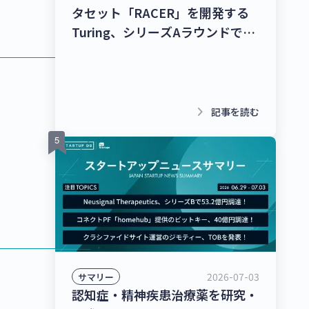
タセット「RACER」を開発する
Turing、シリーズAラウンドで
278億9,000万円を調達！チャッ
トボット/LINE拡張プラットフォ
ームを提供するクウゼン、シリー
ズBラウンドで16億3,000万円を
keyboard_arrow_right
記事を読む
調達！【最新スタートアップニュ
ース】
2026-07-03
サマリー
認知症・精神疾患治療薬を研究・