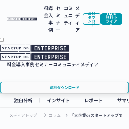
料
導
セ
コミ
メ
7日間
資料
金
入
ミ
ュニ
デ
無料ト
ダウ
ンロ
ライア
事
ナ
ティ
ィ
ード
ル
例
ー
ア
料金
導入事例
セミナー
コミュニティ
メディア
資料ダウンロード
独自分析
インサイト
レポート
サマ
keyboard_arrow_right
keyboard_arrow_right
メディアトップ
コラム
「大企業orスタートアップではな