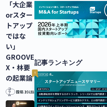
「大企業
orスター
トアップ
ではな
い」
GROOVE
記事ランキング
X・林要
の起業論
コ
投稿日：
2018-10-11
ラ
ム