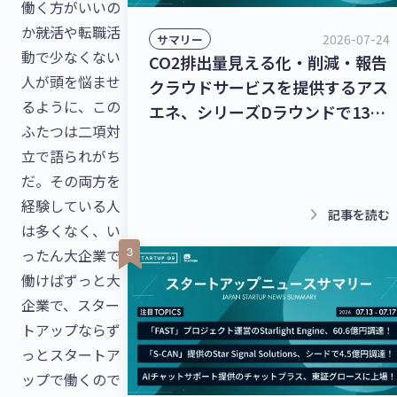
働く方がいいの
か――就活や転職活
2026-07-24
サマリー
動で少なくない
CO2排出量見える化・削減・報告
人が頭を悩ませ
クラウドサービスを提供するアス
るように、この
エネ、シリーズDラウンドで135
ふたつは二項対
億円を調達！レベル4自動運転ト
立で語られがち
ラック幹線輸送サービスを提供す
だ。その両方を
るT2、シリーズBラウンドで50億
経験している人
円を調達！【最新スタートアップ
keyboard_arrow_right
記事を読む
は多くなく、い
ニュース】
ったん大企業で
働けばずっと大
企業で、スター
トアップならず
っとスタートア
ップで働くので