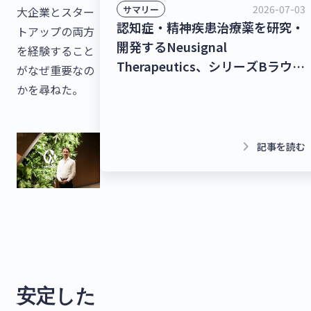
2026-07-03
サマリー
大企業とスター
認知症・精神疾患治療薬を研究・
トアップの両方
開発するNeusignal
を経験すること
Therapeutics、シリーズBラウン
がなぜ重要なの
ドで53億2,000万円を調達！シー
かを尋ねた。
ムレスな暮らしを実現するコネク
トプラットフォーム
「homehub」を提供するビット
keyboard_arrow_right
記事を読む
キー、40億円を調達！【最新スタ
ートアップニュース】
安定した