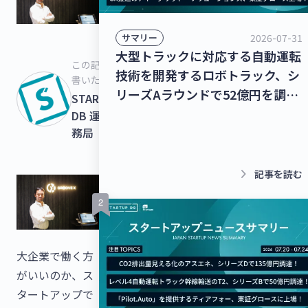
2026-07-31
サマリー
大型トラックに対応する自動運転
この記事を
技術を開発するロボトラック、シ
書いた人
リーズAラウンドで52億円を調
STARTUPS
達！個人宅向け家具・インテリア
DB 運営事
のシェアリングサービスを運営す
務局
るクラス、13億8,000万円を調
達！【最新スタートアップニュー
keyboard_arrow_right
記事を読む
ス】
大企業で働く方
がいいのか、ス
タートアップで