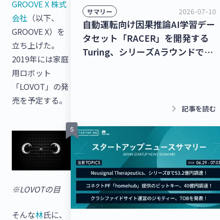
GROOVE X 株式
2026-07-10
サマリー
会社
（以下、
自動運転向け因果推論AI学習デー
GROOVE X）を
タセット「RACER」を開発する
立ち上げた。
Turing、シリーズAラウンドで
2019年には家庭
278億9,000万円を調達！チャッ
用ロボット
トボット/LINE拡張プラットフォ
「LOVOT」の発
ームを提供するクウゼン、シリー
売を予定する。
ズBラウンドで16億3,000万円を
keyboard_arrow_right
記事を読む
調達！【最新スタートアップニュ
ース】
※LOVOTの目
そんな
林
氏に、