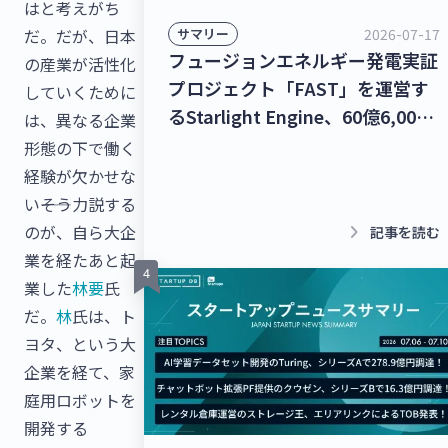
はと考えがち
だ。だが、日本
2026-07-17
サマリー
フュージョンエネルギー発電実証
の産業が活性化
プロジェクト「FAST」を運営す
していくために
るStarlight Engine、60億6,000
は、異なる企業
万円を調達！宇宙物体衝突回避支
形態の下で働く
援ナビゲーションサービス「S-
経験が欠かせな
CAN」を提供するStar Signal
い――そう力説する
Solutions、シードラウンドで4億
keyboard_arrow_right
のが、自ら大企
記事を読む
5,000万円を調達！【最新スター
業を経たあと起
トアップニュース】
業した
林要
氏
だ。
林
氏は、ト
ヨタ、という大
企業を経て、家
庭用ロボットを
開発する