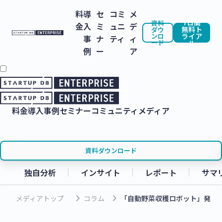
料
導
セ
コミ
メ
7日間
資料
金
入
ミ
ュニ
デ
無料ト
ダウ
ンロ
ライア
事
ナ
ティ
ィ
ード
ル
例
ー
ア
料金
導入事例
セミナー
コミュニティ
メディア
資料ダウンロード
独自分析
インサイト
レポート
サマ
keyboard_arrow_right
keyboard_arrow_right
メディアトップ
コラム
「自動野菜収穫ロボット」発明と