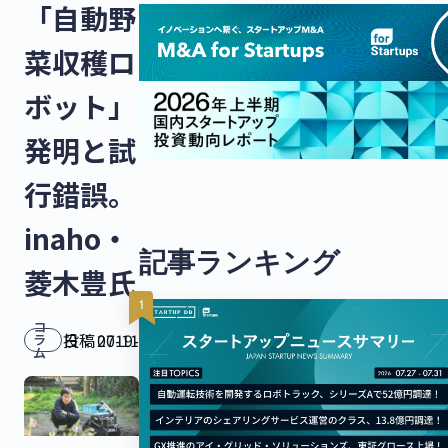
「自動野
菜収穫ロ
ボット」
発明と試
行錯誤。
inaho・
記事ランキング
菱木豊氏
コ
投稿日：
2019-07-11
ラ
ム