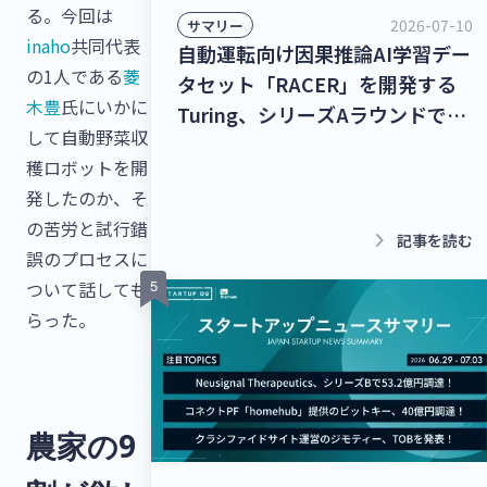
る。今回は
2026-07-10
サマリー
inaho
共同代表
自動運転向け因果推論AI学習デー
の1人である
菱
タセット「RACER」を開発する
木豊
氏にいかに
Turing、シリーズAラウンドで
して自動野菜収
278億9,000万円を調達！チャッ
穫ロボットを開
トボット/LINE拡張プラットフォ
発したのか、そ
ームを提供するクウゼン、シリー
の苦労と試行錯
ズBラウンドで16億3,000万円を
keyboard_arrow_right
記事を読む
誤のプロセスに
調達！【最新スタートアップニュ
ついて話しても
ース】
らった。
農家の9