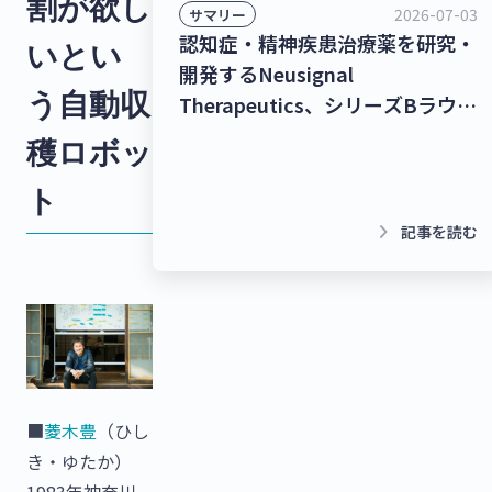
割が欲し
2026-07-03
サマリー
認知症・精神疾患治療薬を研究・
いとい
開発するNeusignal
う自動収
Therapeutics、シリーズBラウン
ドで53億2,000万円を調達！シー
穫ロボッ
ムレスな暮らしを実現するコネク
ト
トプラットフォーム
「homehub」を提供するビット
keyboard_arrow_right
記事を読む
キー、40億円を調達！【最新スタ
ートアップニュース】
■
菱木豊
（ひし
き・ゆたか）
1983年神奈川