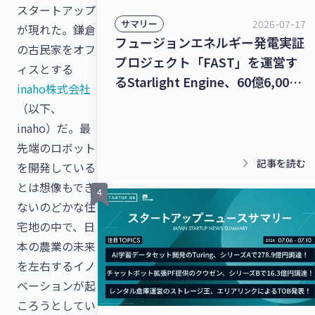
スタートアップ
2026-07-17
サマリー
が現れた。鎌倉
フュージョンエネルギー発電実証
の古民家をオフ
プロジェクト「FAST」を運営す
ィスとする
るStarlight Engine、60億6,000
inaho株式会社
万円を調達！宇宙物体衝突回避支
（以下、
援ナビゲーションサービス「S-
inaho）だ。最
CAN」を提供するStar Signal
先端のロボット
Solutions、シードラウンドで4億
keyboard_arrow_right
記事を読む
を開発している
5,000万円を調達！【最新スター
とは想像もでき
トアップニュース】
ないのどかな住
宅地の中で、日
本の農業の未来
を左右するイノ
ベーションが起
ころうとしてい