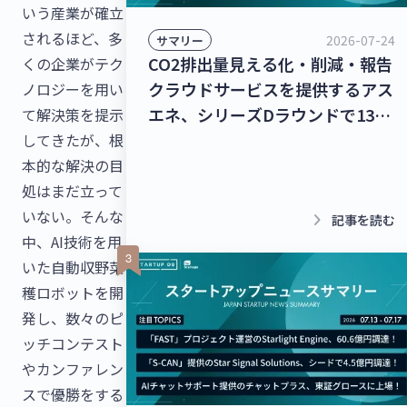
いう産業が確立
されるほど、多
2026-07-24
サマリー
CO2排出量見える化・削減・報告
くの企業がテク
クラウドサービスを提供するアス
ノロジーを用い
エネ、シリーズDラウンドで135
て解決策を提示
億円を調達！レベル4自動運転ト
してきたが、根
ラック幹線輸送サービスを提供す
本的な解決の目
るT2、シリーズBラウンドで50億
処はまだ立って
円を調達！【最新スタートアップ
いない。そんな
keyboard_arrow_right
記事を読む
ニュース】
中、AI技術を用
いた自動収野菜
穫ロボットを開
発し、数々のピ
ッチコンテスト
やカンファレン
スで優勝をする