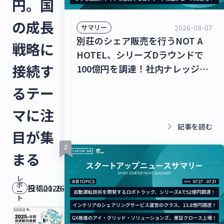
円。国
の成長
2026-08-07
サマリー
別荘のシェア販売を行うNOT A
戦略に
HOTEL、シリーズDラウンドで
接続す
100億円を調達！社内ナレッジの
共有クラウドを運営するナレッジ
るテー
ワーク、シリーズC 1stクローズ
で35億円を調達！【最新スタート
マに注
アップニュース】
keyboard_arrow_right
記事を読む
目が集
まる
レ
ポ
投稿日：
2026-01-26
ー
ト