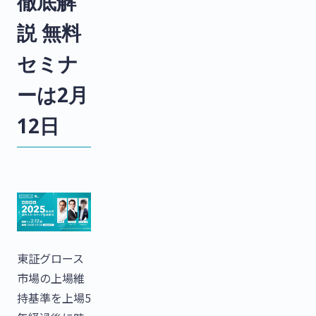
徹底解
説 無料
セミナ
ーは2月
12日
東証グロース
市場の上場維
持基準を上場5