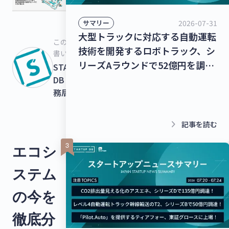
2026-07-31
サマリー
大型トラックに対応する自動運転
この記事を
技術を開発するロボトラック、シ
書いた人
リーズAラウンドで52億円を調
STARTUPS
達！個人宅向け家具・インテリア
DB 運営事
務局
のシェアリングサービスを運営す
るクラス、13億8,000万円を調
達！【最新スタートアップニュー
keyboard_arrow_right
記事を読む
ス】
エコシ
ステム
の今を
徹底分