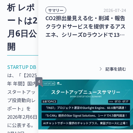
析 レポ
2026-07-24
サマリー
CO2排出量見える化・削減・報告
ートは2
クラウドサービスを提供するアス
月6日公
エネ、シリーズDラウンドで135
億円を調達！レベル4自動運転ト
開
ラック幹線輸送サービスを提供す
るT2、シリーズBラウンドで50億
STARTUP DB
円を調達！【最新スタートアップ
keyboard_arrow_right
記事を読む
は、「【2025
ニュース】
年 年間】国内
スタートアッ
プ投資動向レ
ポート」を
2026年2月6日
に公表する。