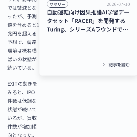
2026-07-10
サマリー
では微減とな
自動運転向け因果推論AI学習デー
ったが、予測
タセット「RACER」を開発する
値を含めると1
Turing、シリーズAラウンドで
兆円を超える
278億9,000万円を調達！チャッ
予想で、調達
トボット/LINE拡張プラットフォ
環境は概ね横
ームを提供するクウゼン、シリー
ばいの状態が
ズBラウンドで16億3,000万円を
keyboard_arrow_right
記事を読む
続いている。
調達！【最新スタートアップニュ
ース】
EXITの動きを
みると、IPO
件数は低調な
状態が続いて
いるが、買収
件数が増加傾
向となった。