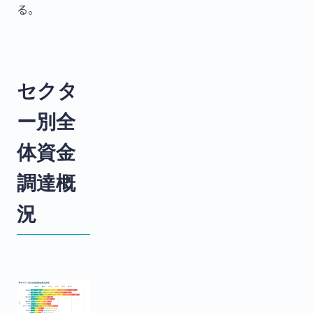
る。
セクタ
ー別全
体資金
調達概
況