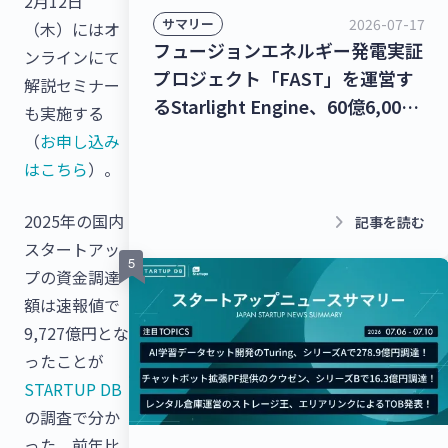
2月12日
2026-07-17
サマリー
（木）にはオ
フュージョンエネルギー発電実証
ンラインにて
プロジェクト「FAST」を運営す
解説セミナー
るStarlight Engine、60億6,000
も実施する
万円を調達！宇宙物体衝突回避支
（
お申し込み
援ナビゲーションサービス「S-
はこちら
）。
CAN」を提供するStar Signal
Solutions、シードラウンドで4億
keyboard_arrow_right
2025年の国内
記事を読む
5,000万円を調達！【最新スター
スタートアッ
トアップニュース】
プの資金調達
額は速報値で
9,727億円とな
ったことが
STARTUP DB
の調査で分か
った。前年比