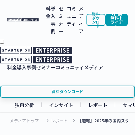
料
導
セ
コミ
メ
7日間
資料
金
入
ミ
ュニ
デ
無料ト
ダウ
ンロ
ライア
事
ナ
ティ
ィ
ード
ル
例
ー
ア
料金
導入事例
セミナー
コミュニティ
メディア
資料ダウンロード
独自分析
インサイト
レポート
サマ
keyboard_arrow_right
keyboard_arrow_right
メディアトップ
レポート
【速報】2025年の国内スタ