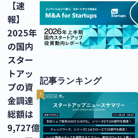
【速
報】
2025年
の国内
スター
トアッ
記事ランキング
プの資
金調達
総額は
9,727億