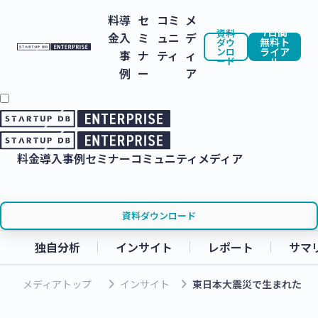
料
導
セ
コミ
メ
7日間
資料
金
入
ミ
ュニ
デ
無料ト
ダウ
ンロ
ライア
事
ナ
ティ
ィ
ード
ル
例
ー
ア
料金
導入事例
セミナー
コミュニティ
メディア
資料ダウンロード
独自分析
インサイト
レポート
サマ
keyboard_arrow_right
keyboard_arrow_right
メディアトップ
インサイト
東日本大震災で生まれたN