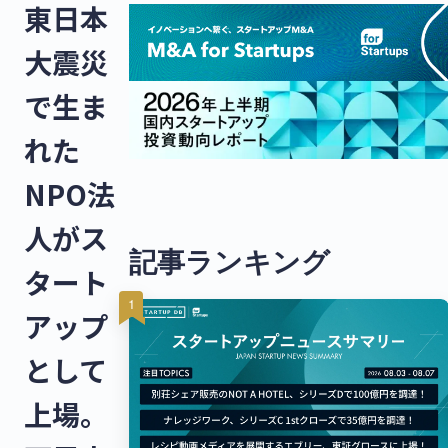
東日本
大震災
で生ま
れた
NPO法
人がス
記事ランキング
タート
アップ
として
上場。