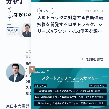
分析】
イ
2026-07-31
サマリー
ン
投稿日：
2024-01-17
サ
大型トラックに対応する自動運転
イ
ト
技術を開発するロボトラック、シ
リーズAラウンドで52億円を調
達！個人宅向け家具・インテリア
のシェアリングサービスを運営す
るクラス、13億8,000万円を調
この記事を
書いた人
達！【最新スタートアップニュー
keyboard_arrow_right
記事を読む
高橋史弥
ス】
/
STARTUP
DBアナリ
スト・編
集者
東日本大震災