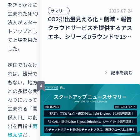
をきっかけに
2026-07-24
サマリー
生まれたNPO
CO2排出量見える化・削減・報告
法人がスター
クラウドサービスを提供するアス
トアップとし
エネ、シリーズDラウンドで135
て上場を果た
億円を調達！レベル4自動運転ト
した。
ラック幹線輸送サービスを提供す
るT2、シリーズBラウンドで50億
定住でもなけ
円を調達！【最新スタートアップ
keyboard_arrow_right
記事を読む
れば、観光で
ニュース】
もない。地方
との多様な関
わりによって
生まれる「関
係人口」の創
出を目指す
雨
風太陽
だ。