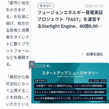
「都市と地方
2026-07-17
サマリー
をかきまぜ
フュージョンエネルギー発電実証
る」を社是に
プロジェクト「FAST」を運営す
掲げ、地方の
るStarlight Engine、60億6,000
生産者と消費
万円を調達！宇宙物体衝突回避支
者をダイレク
援ナビゲーションサービス「S-
トに繋ぐプラ
CAN」を提供するStar Signal
ットフォーム
Solutions、シードラウンドで4億
keyboard_arrow_right
記事を読む
などを展開す
5,000万円を調達！【最新スター
る。
トアップニュース】
「最初から株
式会社になっ
て上場するこ
とを目指して
いたかといえ