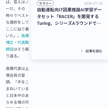
ば、答えはノ
2026-07-10
サマリー
ーだ。その
自動運転向け因果推論AI学習デー
時々でベスト
タセット「RACER」を開発する
な選択をして
Turing、シリーズAラウンドで
ここに辿り着
278億9,000万円を調達！チャッ
いた」。
高橋
トボット/LINE拡張プラットフォ
博之・代表取
ームを提供するクウゼン、シリー
締役
はそう振
ズBラウンドで16億3,000万円を
keyboard_arrow_right
記事を読む
り返る。
調達！【最新スタートアップニュ
ース】
高橋代表は上
場会見の冒
頭、「手をこ
まねいている
と日本中のあ
らゆる場の可