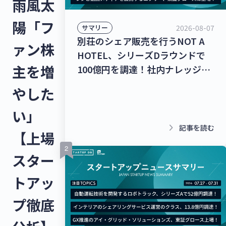
雨風太
陽「フ
2026-08-07
サマリー
別荘のシェア販売を行うNOT A
ァン株
HOTEL、シリーズDラウンドで
主を増
100億円を調達！社内ナレッジの
共有クラウドを運営するナレッジ
やした
ワーク、シリーズC 1stクローズ
で35億円を調達！【最新スタート
い」
アップニュース】
keyboard_arrow_right
記事を読む
【上場
スター
トアッ
プ徹底