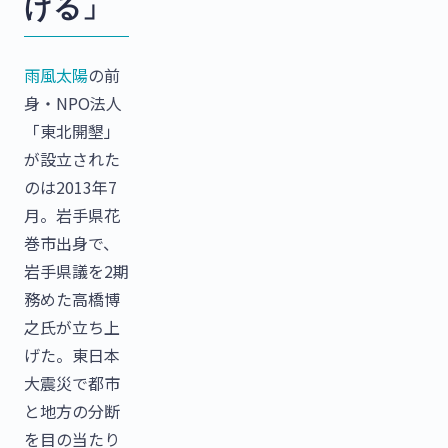
げる」
雨風太陽
の前
身・NPO法人
「東北開墾」
が設立された
のは2013年7
月。岩手県花
巻市出身で、
岩手県議を2期
務めた高橋博
之氏が立ち上
げた。東日本
大震災で都市
と地方の分断
を目の当たり