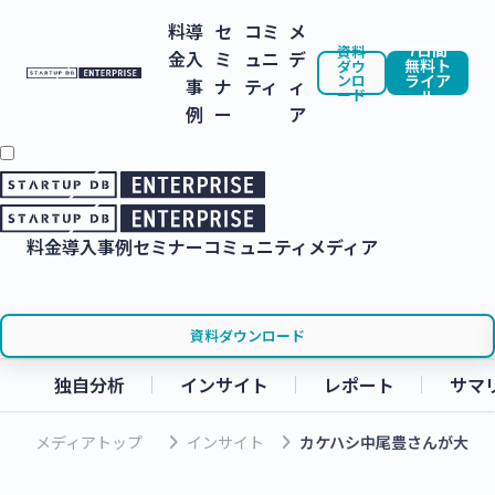
料
導
セ
コミ
メ
7日間
資料
金
入
ミ
ュニ
デ
無料ト
ダウ
ンロ
ライア
事
ナ
ティ
ィ
ード
ル
例
ー
ア
料金
導入事例
セミナー
コミュニティ
メディア
資料ダウンロード
独自分析
インサイト
レポート
サマ
keyboard_arrow_right
keyboard_arrow_right
メディアトップ
インサイト
カケハシ中尾豊さんが大手