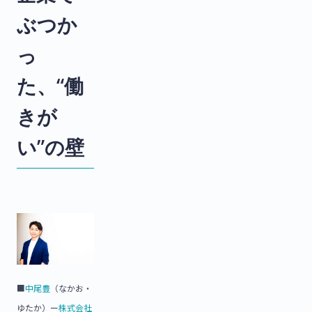
ぶつか
っ
た、“働
きが
い”の壁
■
中尾豊
（なかお・
ゆたか）ー
株式会社