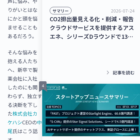
声に悩み、や
りがいとはな
2026-07-24
サマリー
にかと頭を悩
CO2排出量見える化・削減・報告
ませることも
クラウドサービスを提供するアス
あるだろう。
エネ、シリーズDラウンドで135
億円を調達！レベル4自動運転ト
そんな悩みを
ラック幹線輸送サービスを提供す
抱える人たち
るT2、シリーズBラウンドで50億
へ、新卒で製
円を調達！【最新スタートアップ
keyboard_arrow_right
記事を読む
薬会社に入社
ニュース】
したのにも関
わらず、独立す
る決断を下し
た
株式会社カ
ケハシ
CEOの
中
尾
氏はこう話
す。