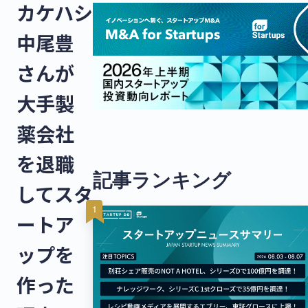
カケハシ
中尾豊
さんが
大手製
薬会社
を退職
記事ランキング
してスタ
ートア
ップを
作った