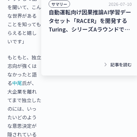
2026-07-10
サマリー
を聞いて、こん
自動運転向け因果推論AI学習デー
な世界がある
タセット「RACER」を開発する
ことを知っても
Turing、シリーズAラウンドで
らえると嬉し
278億9,000万円を調達！チャッ
いです」
トボット/LINE拡張プラットフォ
ームを提供するクウゼン、シリー
もともと、独立
ズBラウンドで16億3,000万円を
keyboard_arrow_right
記事を読む
志向が強くは
調達！【最新スタートアップニュ
なかったと語
ース】
る
中尾
氏が、
大企業を離れ
てまで独立した
のには、いっ
たいどのよう
な意思決定が
隠されている