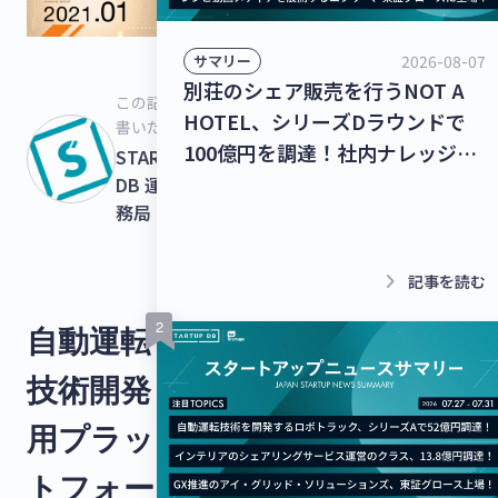
2026-08-07
サマリー
別荘のシェア販売を行うNOT A
この記事を
HOTEL、シリーズDラウンドで
書いた人
100億円を調達！社内ナレッジの
STARTUPS
共有クラウドを運営するナレッジ
DB 運営事
務局
ワーク、シリーズC 1stクローズ
で35億円を調達！【最新スタート
アップニュース】
keyboard_arrow_right
記事を読む
自動運転
技術開発
用プラッ
トフォー