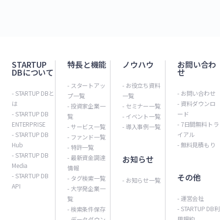
STARTUP
特長と機能
ノウハウ
お問い合わ
DBについて
せ
- スタートアッ
- お役立ち資料
- STARTUP DBと
- お問い合わせ
プ一覧
一覧
は
- 資料ダウンロ
- 投資家企業一
- セミナー一覧
- STARTUP DB
ード
覧
- イベント一覧
ENTERPRISE
- 7日間無料トラ
- サービス一覧
- 導入事例一覧
- STARTUP DB
イアル
- ファンド一覧
Hub
- 無料見積もり
- 特許一覧
- STARTUP DB
- 最新資金調達
お知らせ
Media
情報
- STARTUP DB
その他
- タグ検索一覧
- お知らせ一覧
API
- 大学発企業一
- 運営会社
覧
- STARTUP DB利
- 検索条件保存
用規約
- データダウン