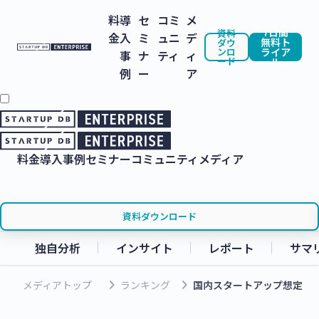
料
導
セ
コミ
メ
7日間
資料
金
入
ミ
ュニ
デ
無料ト
ダウ
ンロ
ライア
事
ナ
ティ
ィ
ード
ル
例
ー
ア
料金
導入事例
セミナー
コミュニティ
メディア
資料ダウンロード
独自分析
インサイト
レポート
サマ
keyboard_arrow_right
keyboard_arrow_right
メディアトップ
ランキング
国内スタートアップ想定時価