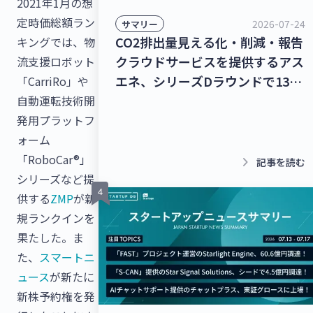
2021年1月の想
定時価総額ラン
2026-07-24
サマリー
CO2排出量見える化・削減・報告
キングでは、物
クラウドサービスを提供するアス
流支援ロボット
エネ、シリーズDラウンドで135
「CarriRo」や
億円を調達！レベル4自動運転ト
自動運転技術開
ラック幹線輸送サービスを提供す
発用プラットフ
るT2、シリーズBラウンドで50億
ォーム
円を調達！【最新スタートアップ
「RoboCar®」
keyboard_arrow_right
記事を読む
ニュース】
シリーズなど提
供する
ZMP
が新
規ランクインを
果たした。ま
た、
スマートニ
ュース
が新たに
新株予約権を発