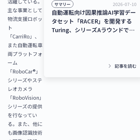
活躍している。
2026-07-10
サマリー
主な事業として
自動運転向け因果推論AI学習デー
物流支援ロボッ
タセット「RACER」を開発する
ト
Turing、シリーズAラウンドで
「CarriRo」、
278億9,000万円を調達！チャッ
また自動運転車
トボット/LINE拡張プラットフォ
両プラットフォ
ームを提供するクウゼン、シリー
ーム
ズBラウンドで16億3,000万円を
keyboard_arrow_right
記事を読む
「RoboCar®」
調達！【最新スタートアップニュ
シリーズやステ
ース】
レオカメラ
「RoboVision」
シリーズの提供
を行なってい
る。また、他に
も画像認識技術