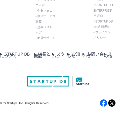
- STARTUP DB
ロード
ENTERPRISE利
- 企業フォロー
用規約
- 類似サービス
- STARTUP DB
閲覧
API利用規約
- 企業リストア
- プライバシー
ップ
ポリシー
- 商談サポート
STARTUP DB
特長と
ノウ
お知
お問い合
そ
について
機能
ハウ
らせ
わせ
の他
© for Startups, Inc. All rights Reserved.