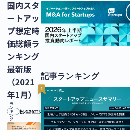
国内スタ
ートアッ
プ想定時
価総額ラ
ンキング
最新版
記事ランキング
（2021
年1月）
ラ
ン
投稿日：
2021-01-13
キ
ン
グ