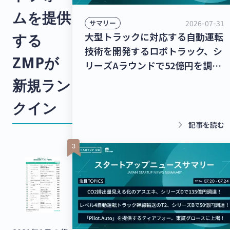
ムを提供
2026-07-31
サマリー
大型トラックに対応する自動運転
する
技術を開発するロボトラック、シ
ZMPが
リーズAラウンドで52億円を調
達！個人宅向け家具・インテリア
新規ラン
のシェアリングサービスを運営す
クイン
るクラス、13億8,000万円を調
達！【最新スタートアップニュー
keyboard_arrow_right
記事を読む
ス】