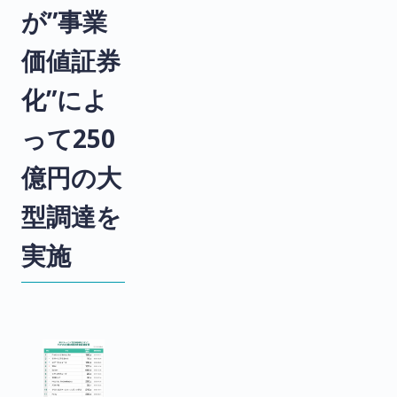
が”事業
価値証券
化”によ
って250
億円の大
型調達を
実施