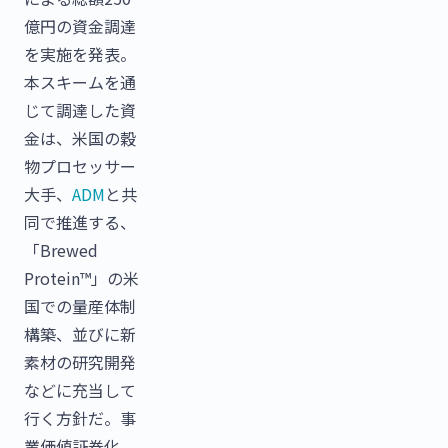
億円の資金調達
を実施を発表。
本スキームを通
じて調達した資
金は、米国の穀
物プロセッサー
大手、
ADM
と共
同で推進する、
「Brewed
Protein™」の米
国での量産体制
構築、並びに新
素材の研究開発
などに充当して
行く方針だ。事
業価値証券化