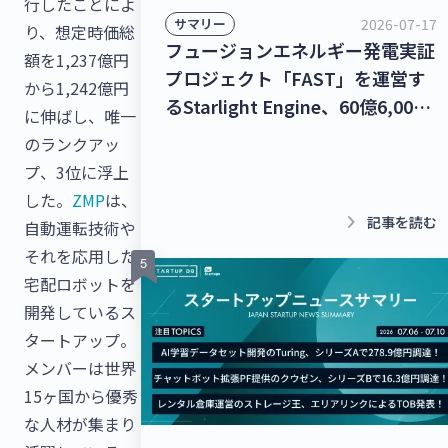
行したことによ
2026-07-17
サマリー
り、想定時価総
フュージョンエネルギー発電実証
額を1,237億円
プロジェクト「FAST」を運営す
から1,242億円
るStarlight Engine、60億6,000
に伸ばし、唯一
万円を調達！宇宙物体衝突回避支
のランクアッ
援ナビゲーションサービス「S-
プ、3位に浮上
CAN」を提供するStar Signal
した。
ZMP
は、
Solutions、シードラウンドで4億
keyboard_arrow_right
記事を読む
自動運転技術や
5,000万円を調達！【最新スター
それを応用した
トアップニュース】
宅配ロボットを
開発しているス
タートアップ。
メンバーは世界
15ヶ国から優秀
な人材が集まり