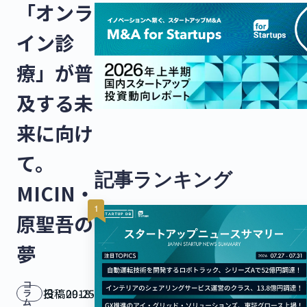
「オンラ
イン診
療」が普
及する未
来に向け
て。
記事ランキング
MICIN・
原聖吾の
夢
コ
投稿日：
2018-09-25
ラ
ム