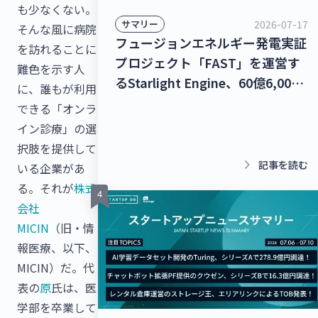
も少なくない。
2026-07-17
サマリー
そんな風に病院
フュージョンエネルギー発電実証
を訪れることに
プロジェクト「FAST」を運営す
難色を示す人
るStarlight Engine、60億6,000
に、誰もが利用
万円を調達！宇宙物体衝突回避支
できる「オンラ
援ナビゲーションサービス「S-
イン診療」の選
CAN」を提供するStar Signal
択肢を提供して
Solutions、シードラウンドで4億
keyboard_arrow_right
記事を読む
いる企業があ
5,000万円を調達！【最新スター
る。それが
株式
トアップニュース】
会社
MICIN
（旧・情
報医療、以下、
MICIN）だ。代
表の
原
氏は、医
学部を卒業して