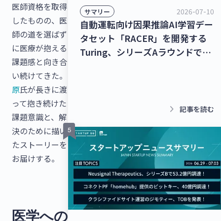
医師資格を取得
2026-07-10
サマリー
したものの、医
自動運転向け因果推論AI学習デー
師の道を選ばず
タセット「RACER」を開発する
に医療が抱える
Turing、シリーズAラウンドで
課題感と向き合
278億9,000万円を調達！チャッ
い続けてきた。
トボット/LINE拡張プラットフォ
原
氏が長きに渡
ームを提供するクウゼン、シリー
って抱き続けた
ズBラウンドで16億3,000万円を
keyboard_arrow_right
記事を読む
課題意識と、解
調達！【最新スタートアップニュ
決のために描い
ース】
たストーリーを
お届けする。
医学への