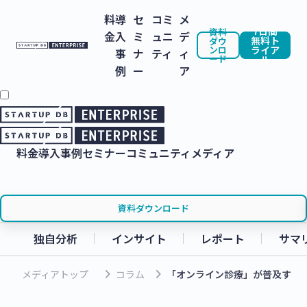
料
導
セ
コミ
メ
7日間
資料
金
入
ミ
ュニ
デ
無料ト
ダウ
ンロ
ライア
事
ナ
ティ
ィ
ード
ル
例
ー
ア
料金
導入事例
セミナー
コミュニティ
メディア
資料ダウンロード
独自分析
インサイト
レポート
サマ
keyboard_arrow_right
keyboard_arrow_right
メディアトップ
コラム
「オンライン診療」が普及する未