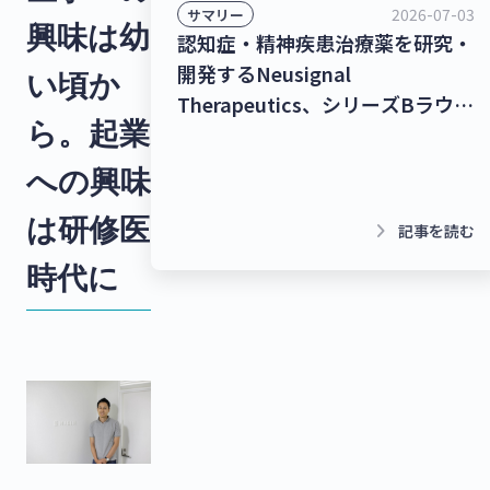
2026-07-03
サマリー
興味は幼
認知症・精神疾患治療薬を研究・
開発するNeusignal
い頃か
Therapeutics、シリーズBラウン
ら。起業
ドで53億2,000万円を調達！シー
ムレスな暮らしを実現するコネク
への興味
トプラットフォーム
は研修医
「homehub」を提供するビット
keyboard_arrow_right
記事を読む
キー、40億円を調達！【最新スタ
時代に
ートアップニュース】