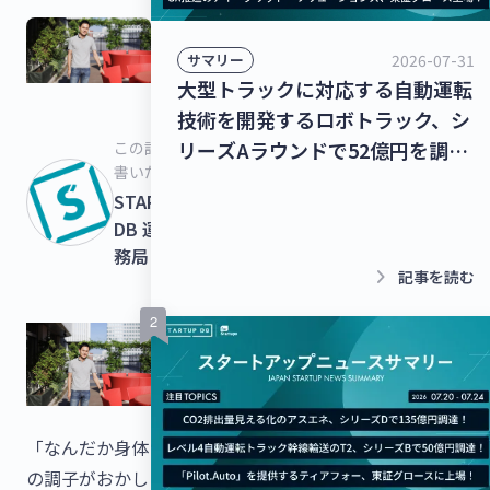
2026-07-31
サマリー
大型トラックに対応する自動運転
技術を開発するロボトラック、シ
リーズAラウンドで52億円を調
この記事を
書いた人
達！個人宅向け家具・インテリア
STARTUPS
のシェアリングサービスを運営す
DB 運営事
るクラス、13億8,000万円を調
務局
達！【最新スタートアップニュー
keyboard_arrow_right
記事を読む
ス】
「なんだか身体
の調子がおかし