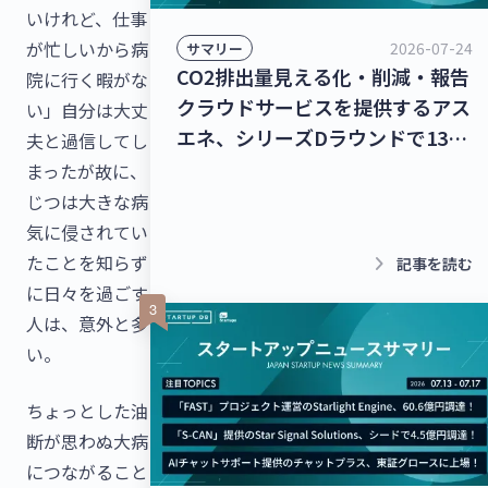
いけれど、仕事
が忙しいから病
2026-07-24
サマリー
CO2排出量見える化・削減・報告
院に行く暇がな
クラウドサービスを提供するアス
い」自分は大丈
エネ、シリーズDラウンドで135
夫と過信してし
億円を調達！レベル4自動運転ト
まったが故に、
ラック幹線輸送サービスを提供す
じつは大きな病
るT2、シリーズBラウンドで50億
気に侵されてい
円を調達！【最新スタートアップ
keyboard_arrow_right
たことを知らず
記事を読む
ニュース】
に日々を過ごす
人は、意外と多
い。
ちょっとした油
断が思わぬ大病
につながること