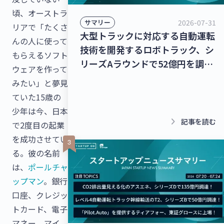
頃、オーストラ
2026-07-31
サマリー
リアで「たくさ
大型トラックに対応する自動運転
んの人に使って
技術を開発するロボトラック、シ
もらえるソフト
リーズAラウンドで52億円を調
ウェアを作って
達！個人宅向け家具・インテリア
みたい」と夢見
のシェアリングサービスを運営す
ていた15歳の
るクラス、13億8,000万円を調
少年は今、日本
達！【最新スタートアップニュー
keyboard_arrow_right
記事を読む
で2度目の起業
ス】
を成功させてい
る。彼の名前
は、
ポールチャ
ップマン
。銀行
口座、クレジッ
トカード、電子
マネー、マイ