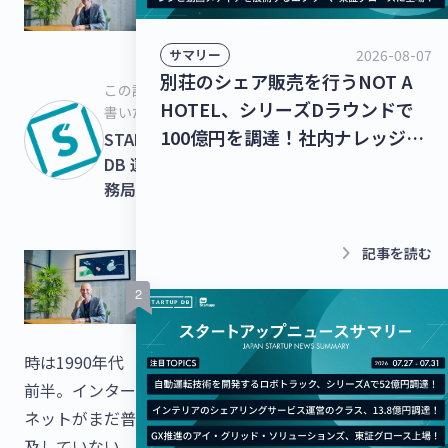
2026-08-07
サマリー
別荘のシェア販売を行うNOT A
この記事を
HOTEL、シリーズDラウンドで
書いた人
100億円を調達！社内ナレッジの
STARTUPS
共有クラウドを運営するナレッジ
DB 運営事
務局
ワーク、シリーズC 1stクローズ
で35億円を調達！【最新スタート
アップニュース】
keyboard_arrow_right
記事を読む
時は1990年代
前半。インター
ネットがまだ普
及していない