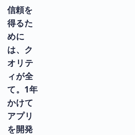
信頼を
得るた
めに
は、ク
オリテ
ィが全
て。1年
かけて
アプリ
を開発