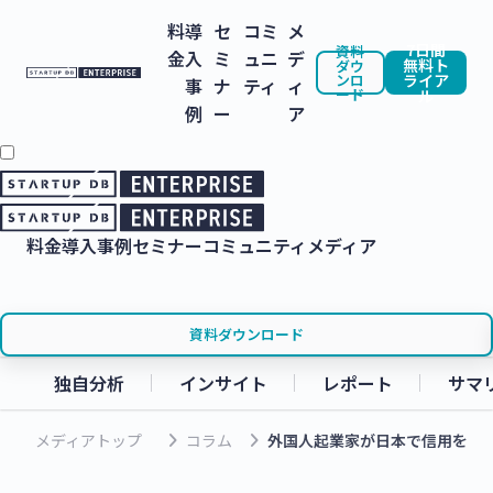
料
導
セ
コミ
メ
7日間
資料
金
入
ミ
ュニ
デ
無料ト
ダウ
ンロ
ライア
事
ナ
ティ
ィ
ード
ル
例
ー
ア
料金
導入事例
セミナー
コミュニティ
メディア
資料ダウンロード
独自分析
インサイト
レポート
サマ
keyboard_arrow_right
keyboard_arrow_right
メディアトップ
コラム
外国人起業家が日本で信用を勝