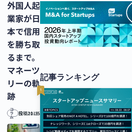
外国人起
業家が日
本で信用
を勝ち取
るまで。
マネーツ
記事ランキング
リーの軌
跡
コ
投稿日：
2018-11-15
ラ
ム