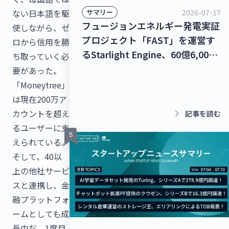
2026-07-17
サマリー
ない日本語を駆
フュージョンエネルギー発電実証
使しながら、ゼ
プロジェクト「FAST」を運営す
ロから信用を勝
るStarlight Engine、60億6,000
ち取っていく必
万円を調達！宇宙物体衝突回避支
要があった。
援ナビゲーションサービス「S-
「Moneytree」
CAN」を提供するStar Signal
は現在200万ア
Solutions、シードラウンドで4億
keyboard_arrow_right
カウントを超え
記事を読む
5,000万円を調達！【最新スター
るユーザーに支
トアップニュース】
えられている。
そして、40以
上の他社サービ
スと連携し、金
融プラットフォ
ームとしても成
長中だ。1度目