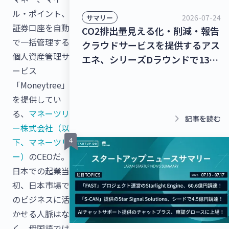
ル・ポイント、
2026-07-24
サマリー
証券口座を自動
CO2排出量見える化・削減・報告
で一括管理する
クラウドサービスを提供するアス
個人資産管理サ
エネ、シリーズDラウンドで135
ービス
億円を調達！レベル4自動運転ト
「Moneytree」
ラック幹線輸送サービスを提供す
を提供してい
るT2、シリーズBラウンドで50億
る、
マネーツリ
円を調達！【最新スタートアップ
keyboard_arrow_right
記事を読む
ー株式会社（以
ニュース】
下、マネーツリ
ー）
のCEOだ。
日本での起業当
初、日本市場で
のビジネスに活
かせる人脈はな
く、母国語では