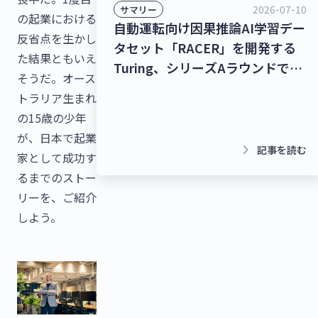
2026-07-10
サマリー
の起業における
自動運転向け因果推論AI学習デー
反省点を生かし
タセット「RACER」を開発する
た結果ともいえ
Turing、シリーズAラウンドで
そうだ。オース
278億9,000万円を調達！チャッ
トラリア生まれ
トボット/LINE拡張プラットフォ
の15歳の少年
ームを提供するクウゼン、シリー
が、日本で起業
ズBラウンドで16億3,000万円を
keyboard_arrow_right
記事を読む
家として成功す
調達！【最新スタートアップニュ
るまでのストー
ース】
リーを、ご紹介
しよう。