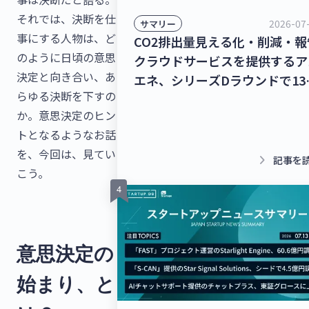
それでは、決断を仕
2026-07
サマリー
事にする人物は、ど
CO2排出量見える化・削減・報
のように日頃の意思
クラウドサービスを提供するア
決定と向き合い、あ
エネ、シリーズDラウンドで13
らゆる決断を下すの
億円を調達！レベル4自動運転
か。意思決定のヒン
ラック幹線輸送サービスを提供
トとなるようなお話
るT2、シリーズBラウンドで5
を、今回は、見てい
円を調達！【最新スタートアッ
keyboard_arrow_right
記事を
こう。
ニュース】
意思決定の
始まり、と