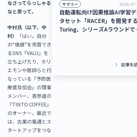
なさってらっしゃる
2026-07
サマリー
なと思って。
自動運転向け因果推論AI学習デ
タセット「RACER」を開発す
中村氏（以下、中
Turing、シリーズAラウンドで
村）
「はい。自分
278億9,000万円を調達！チャ
の“価値”を売買でき
トボット/LINE拡張プラットフ
るSNS『VALU』を
ームを提供するクウゼン、シリ
立ち上げたり、ホリ
ズBラウンドで16億3,000万円
keyboard_arrow_right
記事を
エモンや医師らと行
調達！【最新スタートアップニ
なっている『予防医
ース】
療普及協会』の理事
メンバー、表参道の
『TINTO COFFEE』
のオーナー、最近で
は、古巣の電通とス
タートアップをつな