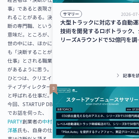
事」であると表現さ
2026-07
サマリー
れることがある。決
大型トラックに対応する自動運
断の専門職、という
技術を開発するロボトラック、
意味だ。ところが、
リーズAラウンドで52億円を調
世の中には、ほかに
達！個人宅向け家具・インテリ
も「決断することが
のシェアリングサービスを運営
仕事」とされる職業
るクラス、13億8,000万円を調
があるように思う。
達！【最新スタートアップニュ
keyboard_arrow_right
記事を
ひとつは、クリエイ
ス】
ティブディレクター
と呼ばれる仕事だ。
今回、STARTUP DB
でお話を伺った、
PARTY
創業者の
中村
洋基
氏も、自身の仕
事は決断だと語る。