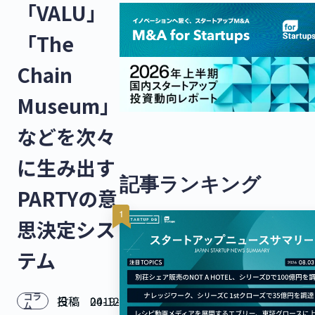
「VALU」
「The
Chain
Museum」
などを次々
に生み出す
記事ランキング
PARTYの意
思決定シス
テム
コラ
投稿日：
2019-04-12
ム