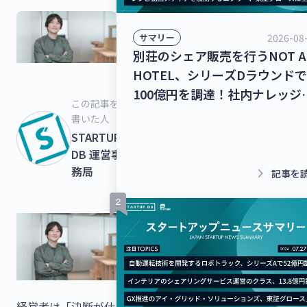
2026-08
サマリー
別荘のシェア販売を行うNOT A
HOTEL、シリーズDラウンドで
100億円を調達！社内ナレッジ
この記事を
共有クラウドを運営するナレッ
書いた人
ワーク、シリーズC 1stクロー
STARTUPS
で35億円を調達！【最新スタ
DB 運営事
アップニュース】
務局
keyboard_arrow_right
記事を
経営者は「決断が仕