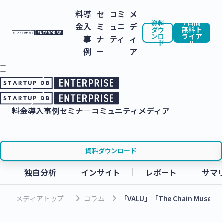
料
導
セ
コミ
メ
7日間
資料
金
入
ミ
ュニ
デ
無料ト
ダウ
ンロ
ライア
事
ナ
ティ
ィ
ード
ル
例
ー
ア
料金
導入事例
セミナー
コミュニティ
メディア
資料ダウンロード
独自分析
インサイト
レポート
サマ
keyboard_arrow_right
keyboard_arrow_right
メディアトップ
コラム
「VALU」「The Chain M