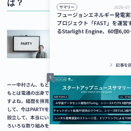
は？
2026-07
サマリー
フュージョンエネルギー発電実
プロジェクト「FAST」を運営
るStarlight Engine、60億6,00
万円を調達！宇宙物体衝突回避
援ナビゲーションサービス「S-
CAN」を提供するStar Signal
Solutions、シードラウンドで
keyboard_arrow_right
記事を
5,000万円を調達！【最新スタ
トアップニュース】
ーー中村さん、もと
もとは電通の出身で
すよね。経歴を拝見
して、今はPARTYを
設立して、本当にい
ろいろな取り組みを