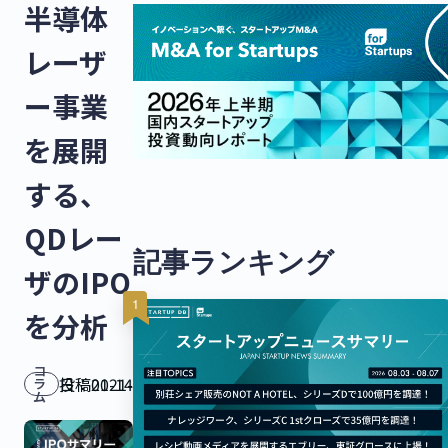
半導体
レーザ
ー事業
を展開
する、
QDレー
記事ランキング
ザのIPO
を分析
コ
投稿日：
2021-01-14
ラ
ム