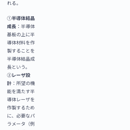
れる。
①
半導体結晶
成長
：半導体
基板の上に半
導体材料を作
製することを
半導体結晶成
長という。
②
レーザ設
計
：所望の機
能を満たす半
導体レーザを
作製するため
に、必要なパ
ラメータ（例