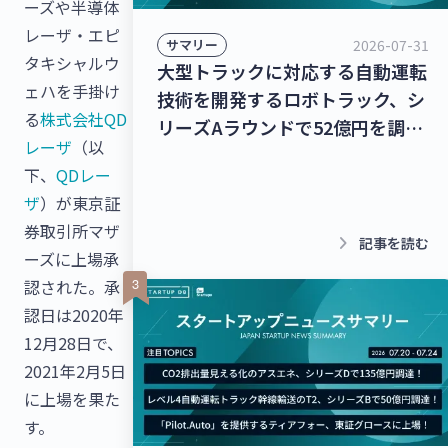
ーズや半導体
レーザ・エピ
2026-07-31
サマリー
タキシャルウ
大型トラックに対応する自動運転
ェハを手掛け
技術を開発するロボトラック、シ
る
株式会社QD
リーズAラウンドで52億円を調
レーザ
（以
達！個人宅向け家具・インテリア
下、
QDレー
のシェアリングサービスを運営す
ザ
）が東京証
るクラス、13億8,000万円を調
券取引所マザ
達！【最新スタートアップニュー
keyboard_arrow_right
記事を読む
ーズに上場承
ス】
認された。承
認日は2020年
12月28日で、
2021年2月5日
に上場を果た
す。