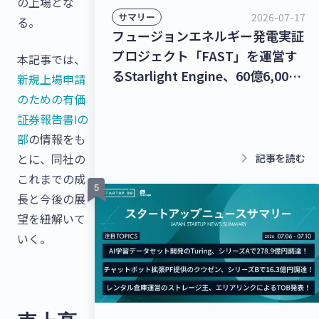
の上場とな
2026-07-17
サマリー
る。
フュージョンエネルギー発電実証
プロジェクト「FAST」を運営す
本記事では、
るStarlight Engine、60億6,000
新規上場申請
万円を調達！宇宙物体衝突回避支
のための有価
援ナビゲーションサービス「S-
証券報告書Ⅰの
CAN」を提供するStar Signal
部
の情報をも
Solutions、シードラウンドで4億
keyboard_arrow_right
とに、同社の
記事を読む
5,000万円を調達！【最新スター
これまでの成
トアップニュース】
長と今後の展
望を紐解いて
いく。