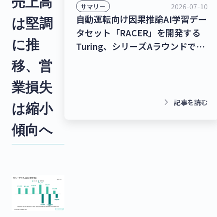
売上高
2026-07-10
サマリー
自動運転向け因果推論AI学習デー
は堅調
タセット「RACER」を開発する
に推
Turing、シリーズAラウンドで
278億9,000万円を調達！チャッ
移、営
トボット/LINE拡張プラットフォ
業損失
ームを提供するクウゼン、シリー
ズBラウンドで16億3,000万円を
keyboard_arrow_right
記事を読む
は縮小
調達！【最新スタートアップニュ
傾向へ
ース】