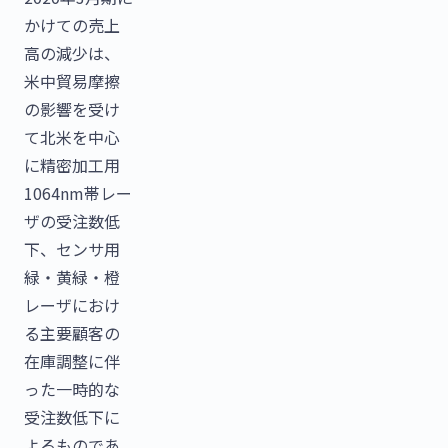
かけての売上
高の減少は、
米中貿易摩擦
の影響を受け
て北米を中心
に精密加工用
1064nm帯レー
ザの受注数低
下、センサ用
緑・黄緑・橙
レーザにおけ
る主要顧客の
在庫調整に伴
った一時的な
受注数低下に
よるものであ