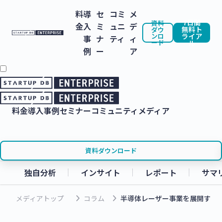
料
導
セ
コミ
メ
7日間
資料
金
入
ミ
ュニ
デ
無料ト
ダウ
ンロ
ライア
事
ナ
ティ
ィ
ード
ル
例
ー
ア
料金
導入事例
セミナー
コミュニティ
メディア
資料ダウンロード
独自分析
インサイト
レポート
サマ
keyboard_arrow_right
keyboard_arrow_right
メディアトップ
コラム
半導体レーザー事業を展開する、