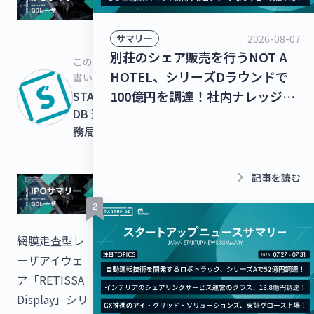
2026-08-07
サマリー
別荘のシェア販売を行うNOT A
この記事を
HOTEL、シリーズDラウンドで
書いた人
100億円を調達！社内ナレッジの
STARTUPS
DB 運営事
共有クラウドを運営するナレッジ
務局
ワーク、シリーズC 1stクローズ
で35億円を調達！【最新スタート
アップニュース】
keyboard_arrow_right
記事を読む
網膜走査型レ
ーザアイウェ
ア「RETISSA
Display」シリ