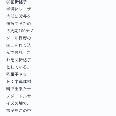
⑤
回折格子
：
半導体レーザ
内部に波長を
選択するため
の周期100ナノ
メール程度の
凹凸を作り込
んでおり、こ
れを回折格子
としている。
⑥
量子ドッ
ト
：半導体材
料で出来たナ
ノメートルサ
イズの塊で、
電子をこの中