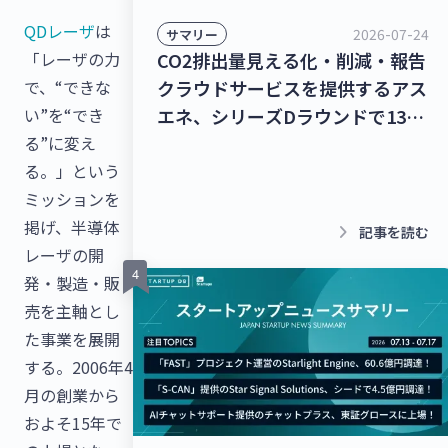
QDレーザ
は
2026-07-24
サマリー
CO2排出量見える化・削減・報告
「レーザの力
クラウドサービスを提供するアス
で、“できな
エネ、シリーズDラウンドで135
い”を“でき
億円を調達！レベル4自動運転ト
る”に変え
ラック幹線輸送サービスを提供す
る。」という
るT2、シリーズBラウンドで50億
ミッションを
円を調達！【最新スタートアップ
掲げ、半導体
keyboard_arrow_right
記事を読む
ニュース】
レーザの開
発・製造・販
売を主軸とし
た事業を展開
する。2006年4
月の創業から
およそ15年で