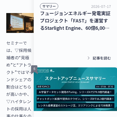
2026-07-17
サマリー
フュージョンエネルギー発電実証
プロジェクト「FAST」を運営す
るStarlight Engine、60億6,000
万円を調達！宇宙物体衝突回避支
援ナビゲーションサービス「S-
セミナーで
CAN」を提供するStar Signal
は、▽採用候
Solutions、シードラウンドで4億
keyboard_arrow_right
補者の“見極
記事を読む
5,000万円を調達！【最新スター
め”と“アトラ
トアップニュース】
クト”ではマイ
ンドシェアの
割合はどちら
が高いかや、
▽ハイタレン
トの採用は人
事の仕事なの