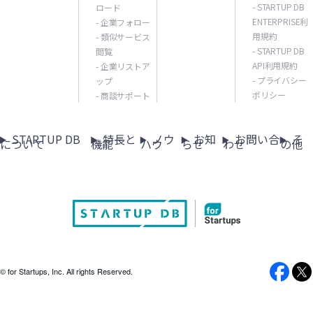
- STARTUP DB
ロード
ENTERPRISE利
- 企業フォロー
用規約
- 類似サービス
- STARTUP DB
閲覧
API利用規約
- 企業リストア
- プライバシー
ップ
ポリシー
- 商談サポート
STARTUP DB
特長と
ノウ
お知
お問い合
そ
について
機能
ハウ
らせ
わせ
の他
© for Startups, Inc. All rights Reserved.