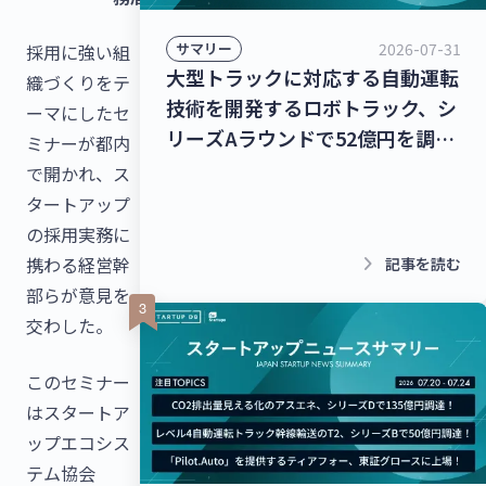
2026-07-31
サマリー
採用に強い組
大型トラックに対応する自動運転
織づくりをテ
技術を開発するロボトラック、シ
ーマにしたセ
リーズAラウンドで52億円を調
ミナーが都内
達！個人宅向け家具・インテリア
で開かれ、ス
のシェアリングサービスを運営す
タートアップ
るクラス、13億8,000万円を調
の採用実務に
達！【最新スタートアップニュー
keyboard_arrow_right
携わる経営幹
記事を読む
ス】
部らが意見を
交わした。
このセミナー
はスタートア
ップエコシス
テム協会