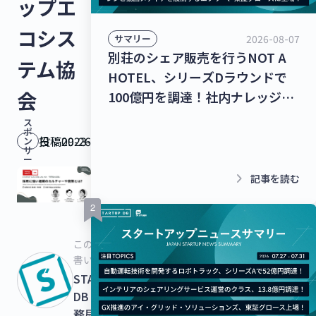
ップエ
コシス
2026-08-07
サマリー
別荘のシェア販売を行うNOT A
テム協
HOTEL、シリーズDラウンドで
会
100億円を調達！社内ナレッジの
共有クラウドを運営するナレッジ
ス
ポ
ワーク、シリーズC 1stクローズ
投稿日：
2023-09-26
ン
サ
で35億円を調達！【最新スタート
ー
アップニュース】
keyboard_arrow_right
記事を読む
この記事を
書いた人
STARTUPS
DB 運営事
務局