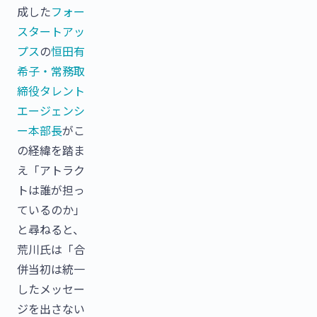
成した
フォー
スタートアッ
プス
の
恒田有
希子・常務取
締役タレント
エージェンシ
ー本部長
がこ
の経緯を踏ま
え「アトラク
トは誰が担っ
ているのか」
と尋ねると、
荒川氏は「合
併当初は統一
したメッセー
ジを出さない