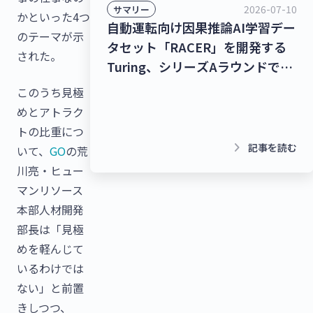
2026-07-10
サマリー
かといった4つ
自動運転向け因果推論AI学習デー
のテーマが示
タセット「RACER」を開発する
された。
Turing、シリーズAラウンドで
278億9,000万円を調達！チャッ
このうち見極
トボット/LINE拡張プラットフォ
めとアトラク
ームを提供するクウゼン、シリー
トの比重につ
ズBラウンドで16億3,000万円を
keyboard_arrow_right
記事を読む
いて、
GO
の荒
調達！【最新スタートアップニュ
川亮・ヒュー
ース】
マンリソース
本部人材開発
部長は「見極
めを軽んじて
いるわけでは
ない」と前置
きしつつ、