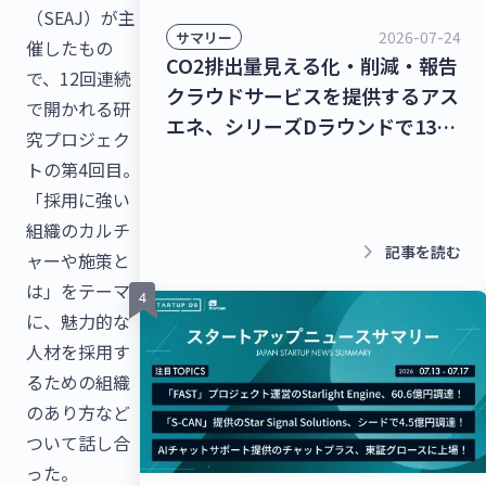
（SEAJ）が主
2026-07-24
サマリー
催したもの
CO2排出量見える化・削減・報告
で、12回連続
クラウドサービスを提供するアス
で開かれる研
エネ、シリーズDラウンドで135
究プロジェク
億円を調達！レベル4自動運転ト
トの第4回目。
ラック幹線輸送サービスを提供す
「採用に強い
るT2、シリーズBラウンドで50億
組織のカルチ
円を調達！【最新スタートアップ
keyboard_arrow_right
記事を読む
ャーや施策と
ニュース】
は」をテーマ
に、魅力的な
人材を採用す
るための組織
のあり方など
ついて話し合
った。