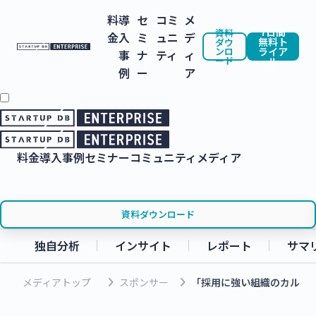
料
導
セ
コミ
メ
7日間
資料
金
入
ミ
ュニ
デ
無料ト
ダウ
ンロ
ライア
事
ナ
ティ
ィ
ード
ル
例
ー
ア
料金
導入事例
セミナー
コミュニティ
メディア
資料ダウンロード
独自分析
インサイト
レポート
サマ
keyboard_arrow_right
keyboard_arrow_right
メディアトップ
スポンサー
「採用に強い組織のカルチ