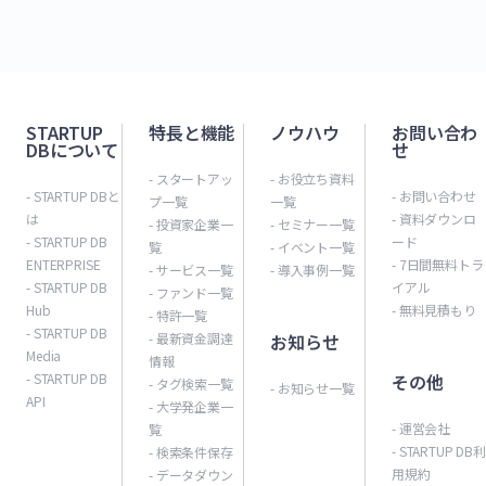
STARTUP
特長と機能
ノウハウ
お問い合わ
DBについて
せ
- スタートアッ
- お役立ち資料
- STARTUP DBと
- お問い合わせ
プ一覧
一覧
は
- 資料ダウンロ
- 投資家企業一
- セミナー一覧
- STARTUP DB
ード
覧
- イベント一覧
ENTERPRISE
- 7日間無料トラ
- サービス一覧
- 導入事例一覧
- STARTUP DB
イアル
- ファンド一覧
Hub
- 無料見積もり
- 特許一覧
- STARTUP DB
- 最新資金調達
お知らせ
Media
情報
- STARTUP DB
その他
- タグ検索一覧
- お知らせ一覧
API
- 大学発企業一
- 運営会社
覧
- STARTUP DB利
- 検索条件保存
用規約
- データダウン