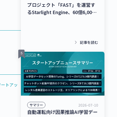
プロジェクト「FAST」を運営す
るStarlight Engine、60億6,000
万円を調達！宇宙物体衝突回避支
援ナビゲーションサービス「S-
CAN」を提供するStar Signal
Solutions、シードラウンドで4億
keyboard_arrow_right
記事を読む
5,000万円を調達！【最新スター
トアップニュース】
タートアッ
2026-07-10
サマリー
自動運転向け因果推論AI学習デー