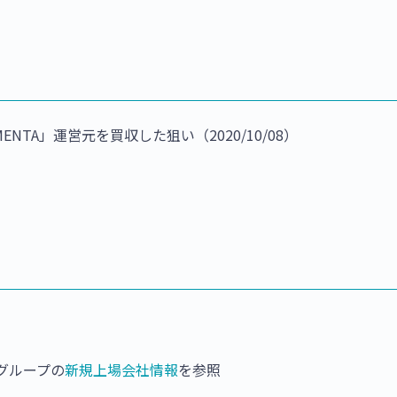
A」運営元を買収した狙い（2020/10/08）
所グループの
新規上場会社情報
を参照