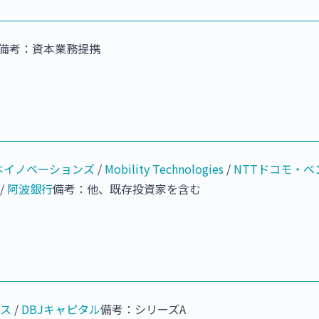
備考：資本業務提携
本イノベーションズ
/
Mobility Technologies
/
NTTドコモ・ベ
/
阿波銀行
備考：他、既存投資家を含む
ース
/
DBJキャピタル
備考：シリーズA