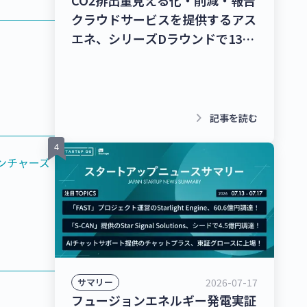
CO2排出量見える化・削減・報告
クラウドサービスを提供するアス
エネ、シリーズDラウンドで135
億円を調達！レベル4自動運転ト
ラック幹線輸送サービスを提供す
るT2、シリーズBラウンドで50億
円を調達！【最新スタートアップ
keyboard_arrow_right
記事を読む
ニュース】
ンチャーズ
2026-07-17
サマリー
フュージョンエネルギー発電実証