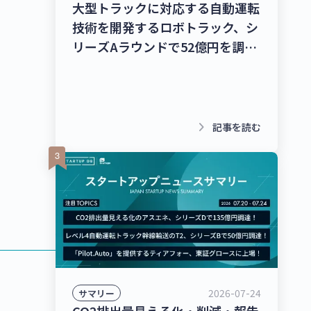
大型トラックに対応する自動運転
技術を開発するロボトラック、シ
リーズAラウンドで52億円を調
達！個人宅向け家具・インテリア
のシェアリングサービスを運営す
るクラス、13億8,000万円を調
達！【最新スタートアップニュー
keyboard_arrow_right
記事を読む
ス】
2026-07-24
サマリー