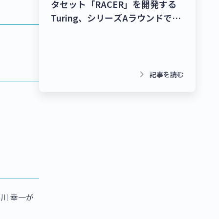
タセット「RACER」を開発する
Turing、シリーズAラウンドで
278億9,000万円を調達！チャッ
トボット/LINE拡張プラットフォ
ームを提供するクウゼン、シリー
ズBラウンドで16億3,000万円を
keyboard_arrow_right
記事を読む
調達！【最新スタートアップニュ
ース】
の藤川 幸一が