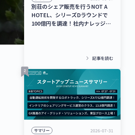
別荘のシェア販売を行うNOT A
HOTEL、シリーズDラウンドで
100億円を調達！社内ナレッジの
共有クラウドを運営するナレッジ
ワーク、シリーズC 1stクローズ
で35億円を調達！【最新スタート
アップニュース】
keyboard_arrow_right
記事を読む
2026-07-31
サマリー