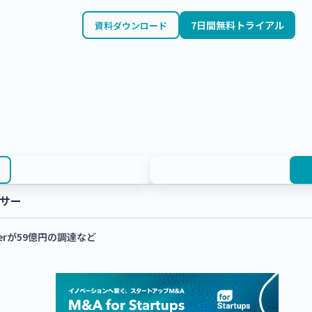
7日間無料トライアル
資料ダウンロード
サー
erが59億円の調達など