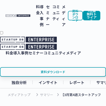
料
導
セ
コミ
メ
7日間
資料
金
入
ミ
ュニ
デ
無料ト
ダウ
ンロ
ライア
事
ナ
ティ
ィ
ード
ル
例
ー
ア
料金
導入事例
セミナー
コミュニティ
メディア
資料ダウンロード
独自分析
インサイト
レポート
サマ
keyboard_arrow_right
keyboard_arrow_right
メディアトップ
サマリー
【3月第4週スタートアップニ