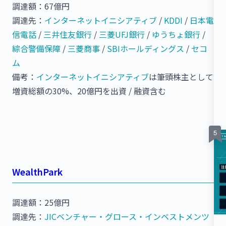
調達額：67億円
調達先：
インターネットイニシアティブ
/
KDDI
/
日本電
信電話
/
三井住友銀行
/
三菱UFJ銀行
/
ゆうちょ銀行
/
綜合警備保障
/
三菱商事
/
SBIホールディングス
/
セコ
ム
備考：
インターネットイニシアティブ
は筆頭株主として
増資総額の30%、20億円を出資 / 融資含む
WealthPark
調達額：25億円
調達先：
JICベンチャー・グロース・インベストメンツ