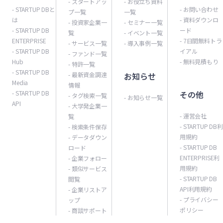
- スタートアッ
- お役立ち資料
- STARTUP DBと
- お問い合わせ
プ一覧
一覧
は
- 資料ダウンロ
- 投資家企業一
- セミナー一覧
- STARTUP DB
ード
覧
- イベント一覧
ENTERPRISE
- 7日間無料トラ
- サービス一覧
- 導入事例一覧
- STARTUP DB
イアル
- ファンド一覧
Hub
- 無料見積もり
- 特許一覧
- STARTUP DB
- 最新資金調達
お知らせ
Media
情報
- STARTUP DB
その他
- タグ検索一覧
- お知らせ一覧
API
- 大学発企業一
- 運営会社
覧
- STARTUP DB利
- 検索条件保存
用規約
- データダウン
- STARTUP DB
ロード
ENTERPRISE利
- 企業フォロー
用規約
- 類似サービス
- STARTUP DB
閲覧
API利用規約
- 企業リストア
- プライバシー
ップ
ポリシー
- 商談サポート