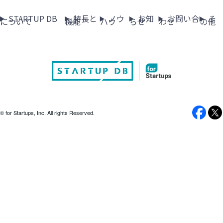
STARTUP DB
特長と
ノウ
お知
お問い合
そ
について
機能
ハウ
らせ
わせ
の他
© for Startups, Inc. All rights Reserved.