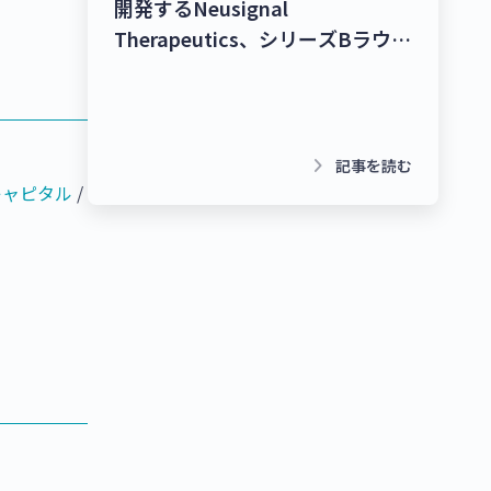
開発するNeusignal
Therapeutics、シリーズBラウン
ドで53億2,000万円を調達！シー
ムレスな暮らしを実現するコネク
トプラットフォーム
「homehub」を提供するビット
keyboard_arrow_right
記事を読む
キー、40億円を調達！【最新スタ
キャピタル
/
ートアップニュース】