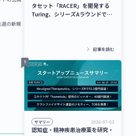
タセット「RACER」を開発する
Turing、シリーズAラウンドで
278億9,000万円を調達！チャッ
先週の新規
トボット/LINE拡張プラットフォ
ームを提供するクウゼン、シリー
ズBラウンドで16億3,000万円を
keyboard_arrow_right
記事を読む
調達！【最新スタートアップニュ
ース】
2026-07-03
サマリー
認知症・精神疾患治療薬を研究・