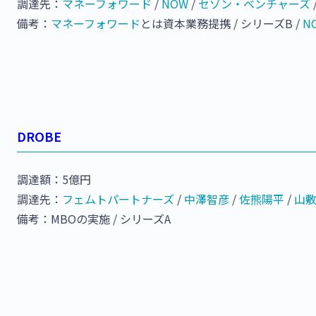
調達先：
マネーフォワード
/
NOW
/
セゾン・ベンチャーズ
備考：
マネーフォワード
とは資本業務提携 / シリーズB /
N
DROBE
調達額：5億円
調達先：
フェムトパートナーズ
/
中澤智彦
/
佐熊陽平
/
山
備考：MBOの実施 / シリーズA