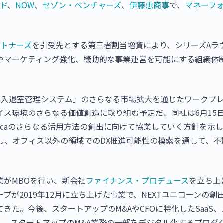
ド
、
NOW
、
セゾン・ベンチャーズ
、
伊藤忠商事
で、
マネーフ
ートナーズ
を引受先とする第三者割当増資により、シリーズAラ
やマーケティング強化、機動的な事業運営を可能にする組織体
un入退室管理システム」のさらなる市場拡大を通じたワークプ
ス環境のさらなる価値創造に取り組む予定だ。同社は6月15
icaのさらなる活用方法の創出に向けて協業していく方針を示
し、オフィス以外の領域でのDX推進可能性の模索を通して、不
業がMBOを行い、新会社
ファイナンス・プロデュース
を立ち上
プが2019年12月に立ち上げた事業で、NEXTユニコーンの創
きた。今後、スタートアップのM&AやCFOに特化したSaaS、
し、スタートアップのM&A業務の一部をデジタル化するプロダ