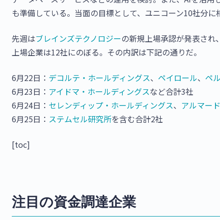
も準備している。当面の目標として、ユニコーン10社分に
先週は
ブレインズテクノロジー
の新規上場承認が発表され、
上場企業は12社にのぼる。その内訳は下記の通りだ。
6月22日：
デコルテ・ホールディングス
、
ペイロール
、
ペ
6月23日：
アイドマ・ホールディングス
など合計3社
6月24日：
セレンディップ・ホールディングス
、
アルマード
6月25日：
ステムセル研究所
を含む合計2社
[toc]
注目の資金調達企業