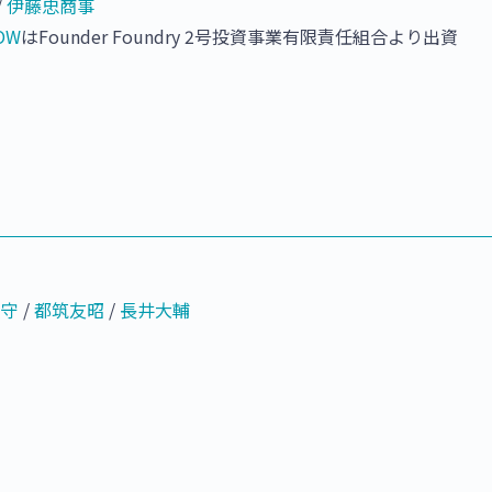
/
伊藤忠商事
OW
はFounder Foundry 2号投資事業有限責任組合より出資
敷守
/
都筑友昭
/
長井大輔