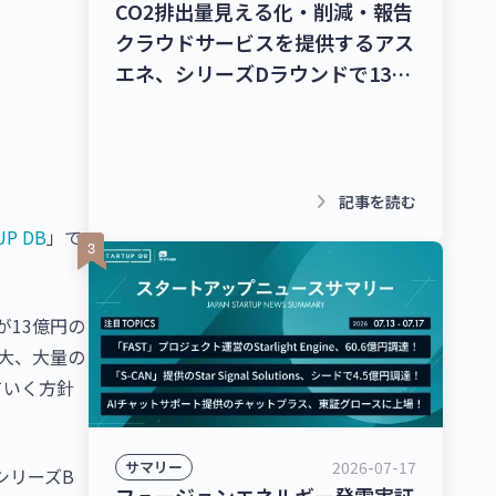
CO2排出量見える化・削減・報告
クラウドサービスを提供するアス
エネ、シリーズDラウンドで135
億円を調達！レベル4自動運転ト
ラック幹線輸送サービスを提供す
るT2、シリーズBラウンドで50億
円を調達！【最新スタートアップ
keyboard_arrow_right
記事を読む
ニュース】
UP DB
」で
が13億円の
大、大量の
ていく方針
2026-07-17
サマリー
シリーズB
フュージョンエネルギー発電実証