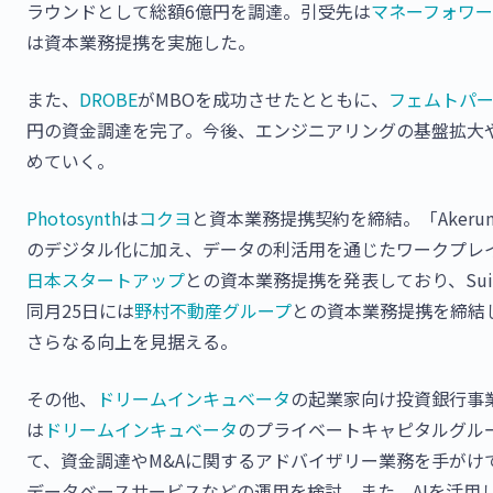
ラウンドとして総額6億円を調達。引受先は
マネーフォワー
は資本業務提携を実施した。
また、
DROBE
がMBOを成功させたとともに、
フェムトパ
円の資金調達を完了。今後、エンジニアリングの基盤拡大
めていく。
Photosynth
は
コクヨ
と資本業務提携契約を締結。「Aker
のデジタル化に加え、データの利活用を通じたワークプレイ
日本スタートアップ
との資本業務提携を発表しており、Su
同月25日には
野村不動産グループ
との資本業務提携を締結
さらなる向上を見据える。
その他、
ドリームインキュベータ
の起業家向け投資銀行事
は
ドリームインキュベータ
のプライベートキャピタルグルー
て、資金調達やM&Aに関するアドバイザリー業務を手がけて
データベースサービスなどの運用を検討。また、AIを活用