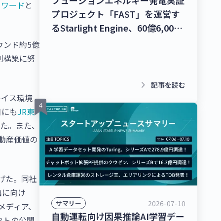
ォワード
と
プロジェクト「FAST」を運営す
るStarlight Engine、60億6,000
万円を調達！宇宙物体衝突回避支
ウンド約5億
援ナビゲーションサービス「S-
制構築に努
CAN」を提供するStar Signal
Solutions、シードラウンドで4億
keyboard_arrow_right
記事を読む
5,000万円を調達！【最新スター
レイス環境
トアップニュース】
日にも
JR東
した。また、
動産価値の
げた。同社
出に向け
2026-07-10
サマリー
メディア、
自動運転向け因果推論AI学習デー
クトの公開