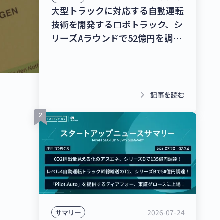
大型トラックに対応する自動運転
技術を開発するロボトラック、シ
リーズAラウンドで52億円を調
達！個人宅向け家具・インテリア
のシェアリングサービスを運営す
るクラス、13億8,000万円を調
達！【最新スタートアップニュー
keyboard_arrow_right
記事を読む
ス】
2026-07-24
サマリー