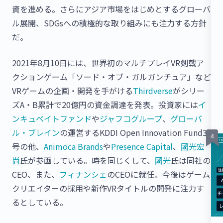
資を進める。さらにアジア市場をはじめとするグローバ
ル展開、SDGsへの積極的な取り組みにも注力する方針
だ。
2021年8月10日には、世界初のマルチプレイVR剣戟ア
クションゲーム「ソード・オブ・ガルガンチュア」など
VRゲームの企画・開発を手がける
Thirdverse
がシリー
ズA・B累計で20億円の資金調達を発表。投資家には
イ
ンキュベイトファンド
や
ジャフコグループ
、
グローバ
ル・ブレイン
の運営するKDDI Open Innovation Fund3
号の他、
Animoca Brands
や
Presence Capital
、
國光宏
尚
氏が参画している。時を同じくして、
國光
氏は同社の
CEO、また、
フィナンシェ
のCEOに就任。今後はゲーム
クリエイターの採用や新作VRタイトルの開発に注力す
るとしている。