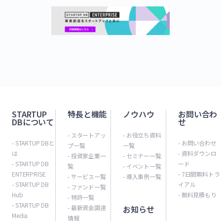
STARTUP
特長と機能
ノウハウ
お問い合わ
DBについて
せ
- スタートアッ
- お役立ち資料
- STARTUP DBと
- お問い合わせ
プ一覧
一覧
は
- 資料ダウンロ
- 投資家企業一
- セミナー一覧
- STARTUP DB
ード
覧
- イベント一覧
ENTERPRISE
- 7日間無料トラ
- サービス一覧
- 導入事例一覧
- STARTUP DB
イアル
- ファンド一覧
Hub
- 無料見積もり
- 特許一覧
- STARTUP DB
- 最新資金調達
お知らせ
Media
情報