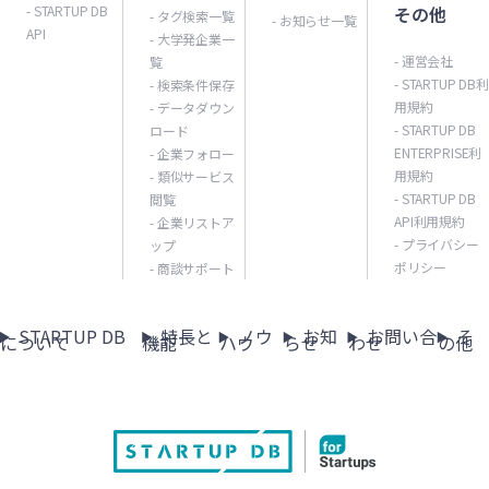
- STARTUP DB
その他
- タグ検索一覧
- お知らせ一覧
API
- 大学発企業一
- 運営会社
覧
- STARTUP DB利
- 検索条件保存
用規約
- データダウン
- STARTUP DB
ロード
ENTERPRISE利
- 企業フォロー
用規約
- 類似サービス
- STARTUP DB
閲覧
API利用規約
- 企業リストア
- プライバシー
ップ
ポリシー
- 商談サポート
STARTUP DB
特長と
ノウ
お知
お問い合
そ
について
機能
ハウ
らせ
わせ
の他