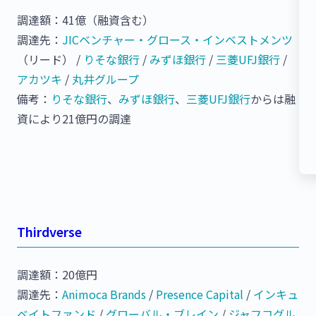
調達額：41億（融資含む）
調達先：
JICベンチャー・グロース・インベストメンツ
（リード） /
りそな銀行
/
みずほ銀行
/
三菱UFJ銀行
/
アカツキ
/
丸井グループ
備考：
りそな銀行
、
みずほ銀行
、
三菱UFJ銀行
からは融
資により21億円の調達
Thirdverse
調達額：20億円
調達先：
Animoca Brands
/
Presence Capital
/
インキュ
ベイトファンド
/
グローバル・ブレイン
/
ジャフコグル