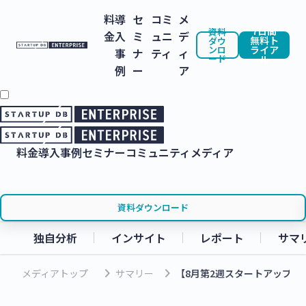
料
導
セ
コミ
メ
7日間
資料
金
入
ミ
ュニ
デ
無料ト
ダウ
ンロ
ライア
事
ナ
ティ
ィ
ード
ル
例
ー
ア
料金
導入事例
セミナー
コミュニティ
メディア
資料ダウンロード
独自分析
インサイト
レポート
サマ
keyboard_arrow_right
keyboard_arrow_right
メディアトップ
サマリー
【8月第2週スタートアップニ