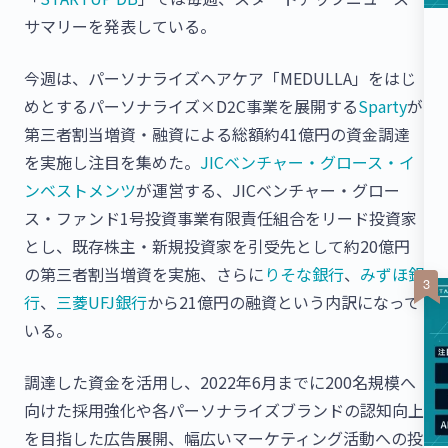
サマリーを発表している。
今週は、パーソナライズヘアケア「MEDULLA」をはじ
めとするパーソナライズ×D2C事業を展開する
Sparty
が
第三者割当増資・融資による総額約41億円の資金調達
を実施し注目を集めた。
JICベンチャー・グロース・イ
ンベストメンツ
が運営する、JICベンチャー・グロー
ス・ファンド1号投資事業有限責任組合をリード投資家
とし、既存株主・新規投資家を引受先として約20億円
の第三者割当増資を実施、さらに
りそな銀行
、
みずほ銀
行
、
三菱UFJ銀行
から21億円の融資という内訳になって
いる。
調達した資金を活用し、2022年6月までに200名規模へ
向けた採用強化や各パーソナライズブランドの認知向上
を目指した広告展開、幅広いマーケティング活動への投