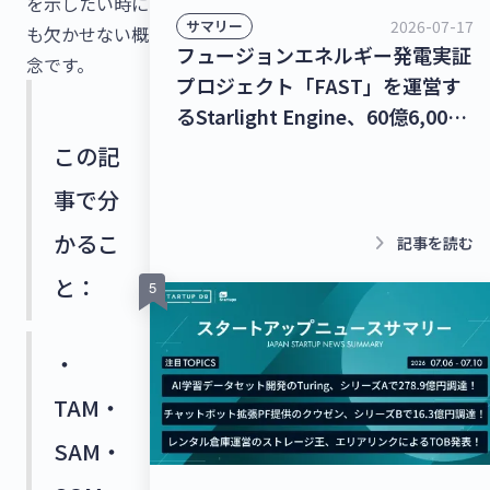
を示したい時に
2026-07-17
サマリー
も欠かせない概
フュージョンエネルギー発電実証
念です。
プロジェクト「FAST」を運営す
るStarlight Engine、60億6,000
万円を調達！宇宙物体衝突回避支
この記
援ナビゲーションサービス「S-
事で分
CAN」を提供するStar Signal
Solutions、シードラウンドで4億
keyboard_arrow_right
かるこ
記事を読む
5,000万円を調達！【最新スター
と：
トアップニュース】
・
TAM・
SAM・