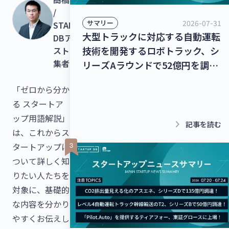
/
2026-07-31
サマリー
STARTUP
大型トラックに対応する自動運転
DBアナリ
技術を開発するロボトラック、シ
スト・編
集者
リーズAラウンドで52億円を調
達！個人宅向け家具・インテリア
「ゼロから分か
のシェアリングサービスを運営す
る スタートア
るクラス、13億8,000万円を調
ップ用語解説」
達！【最新スタートアップニュー
keyboard_arrow_right
記事を読む
は、これからス
ス】
タートアップに
ついて詳しく知
りたい人たちを
対象に、基礎的
な内容を分かり
やすくお伝えし