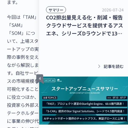
ます。
2026-07-24
サマリー
今回は「TAM」
CO2排出量見える化・削減・報告
「SAM」
クラウドサービスを提供するアス
「SOM」につ
エネ、シリーズDラウンドで135
いて、上場スタ
億円を調達！レベル4自動運転ト
ートアップの実
ラック幹線輸送サービスを提供す
際の事例を交え
るT2、シリーズBラウンドで50億
ながら解説しま
円を調達！【最新スタートアップ
keyboard_arrow_right
記事を読む
す。自社サービ
ニュース】
スの市場規模を
可視化すること
に役立つほか、
投資家ら外部ス
テークホルダー
に事業の伸び代