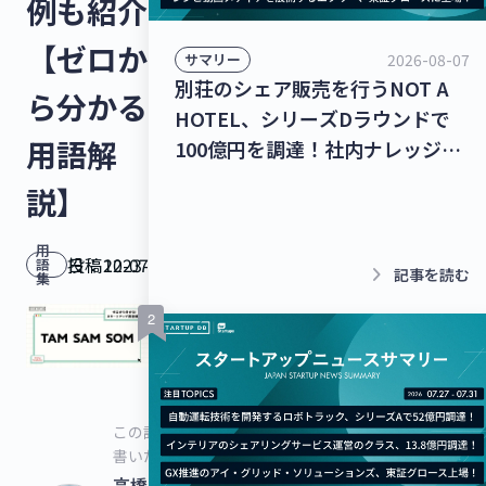
例も紹介
【ゼロか
2026-08-07
サマリー
別荘のシェア販売を行うNOT A
ら分かる
HOTEL、シリーズDラウンドで
用語解
100億円を調達！社内ナレッジの
共有クラウドを運営するナレッジ
説】
ワーク、シリーズC 1stクローズ
で35億円を調達！【最新スタート
用
投稿日：
2023-12-07
語
アップニュース】
keyboard_arrow_right
記事を読む
集
この記事を
書いた人
高橋史弥