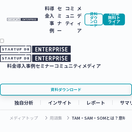
料
導
セ
コミ
メ
7日間
資料
金
入
ミ
ュニ
デ
無料ト
ダウ
ンロ
ライア
事
ナ
ティ
ィ
ード
ル
例
ー
ア
料金
導入事例
セミナー
コミュニティ
メディア
資料ダウンロード
独自分析
インサイト
レポート
サマ
keyboard_arrow_right
keyboard_arrow_right
メディアトップ
用語集
TAM・SAM・SOMとは？意