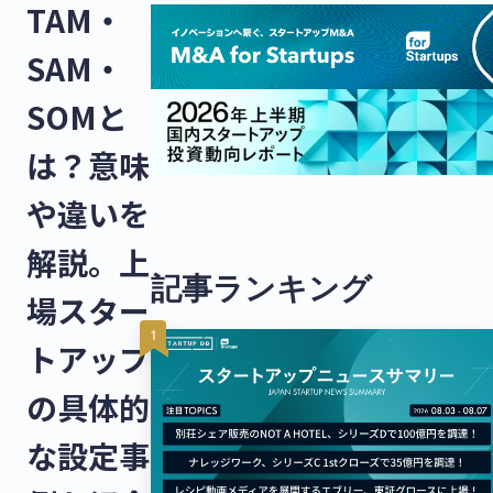
TAM・
SAM・
SOMと
は？意味
や違いを
解説。上
記事ランキング
場スター
トアップ
の具体的
な設定事