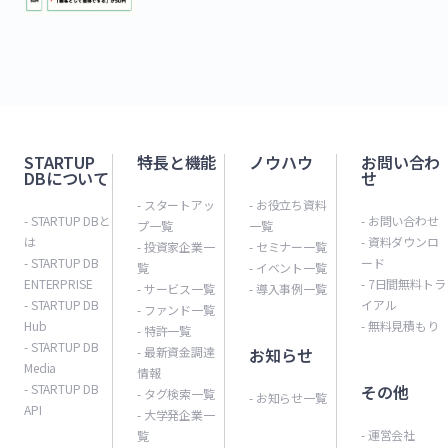
STARTUP
特長と機能
ノウハウ
お問い合わ
DBについて
せ
- スタートアッ
- お役立ち資料
- STARTUP DBと
- お問い合わせ
プ一覧
一覧
は
- 資料ダウンロ
- 投資家企業一
- セミナー一覧
- STARTUP DB
ード
覧
- イベント一覧
ENTERPRISE
- 7日間無料トラ
- サービス一覧
- 導入事例一覧
- STARTUP DB
イアル
- ファンド一覧
Hub
- 無料見積もり
- 特許一覧
- STARTUP DB
- 最新資金調達
お知らせ
Media
情報
- STARTUP DB
その他
- タグ検索一覧
- お知らせ一覧
API
- 大学発企業一
- 運営会社
覧