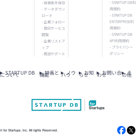
- STARTUP DB利
- 検索条件保存
用規約
- データダウン
- STARTUP DB
ロード
ENTERPRISE利
- 企業フォロー
用規約
- 類似サービス
- STARTUP DB
閲覧
API利用規約
- 企業リストア
- プライバシー
ップ
ポリシー
- 商談サポート
STARTUP DB
特長と
ノウ
お知
お問い合
そ
について
機能
ハウ
らせ
わせ
の他
© for Startups, Inc. All rights Reserved.