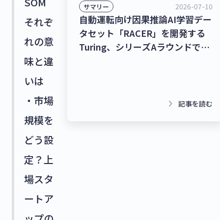
SOM
2026-07-10
サマリー
自動運転向け因果推論AI学習デー
それぞ
タセット「RACER」を開発する
れの意
Turing、シリーズAラウンドで
味と違
278億9,000万円を調達！チャッ
トボット/LINE拡張プラットフォ
いは
ームを提供するクウゼン、シリー
・市場
ズBラウンドで16億3,000万円を
keyboard_arrow_right
記事を読む
調達！【最新スタートアップニュ
規模を
ース】
どう設
定？上
場スタ
ートア
ップの